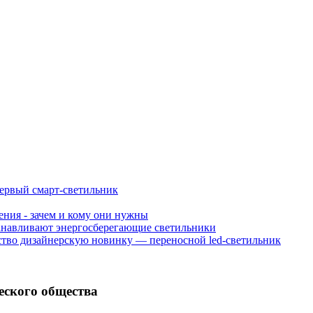
первый смарт-светильник
ния - зачем и кому они нужны
танавливают энергосберегающие светильники
одство дизайнерскую новинку — переносной led-светильник
еского общества