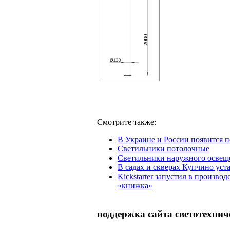
Смотрите также:
В Украине и России появится 
Светильники потолочные
Светильники наружного освеще
В садах и скверах Купчино ус
Kickstarter запустил в произв
«книжка»
поддержка сайта светотехнич