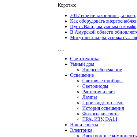
Коротко:
2017 еще не закончился, а бре
Как оборудовать энергоснабжен
Пусть Ваш дом умным и комфор
В Амурской области обновляетс
Могут ли хакеры угрожать... эл
Светотехника
Умный дом
Энергосбережение
Освещение
Световые приборы
Светодиоды
Растения и свет
Лампы
Производство ламп
История освещения
Философия света
ПРА, ИЗУ, DALI
Наши советы
Электрика
Электронные компонент