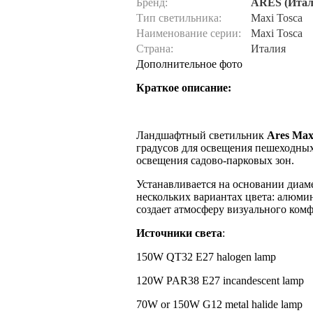
Бренд:
ARES (Итал
Тип светильника:
Maxi Tosca
Наименование серии:
Maxi Tosca
Страна:
Италия
Дополнительное фото
Краткое описание:
Ландшафтный светильник
Ares Max
градусов для освещения пешеходных
освещения садово-парковых зон.
Устанавливается на основании диаме
нескольких вариантах цвета: алюмин
создает атмосферу визуального ком
Источники света
:
150W QT32 E27 halogen lamp
120W PAR38 E27 incandescent lamp
70W or 150W G12 metal halide lamp