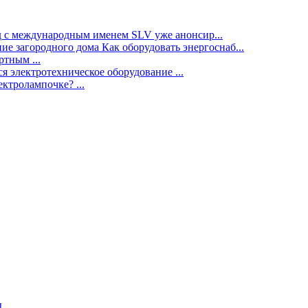
нд с международным именем SLV уже анонсир...
ие загородного дома Как оборудовать энергоснаб...
тным ...
я электротехническое оборудование ...
ектролампочке? ...
ы