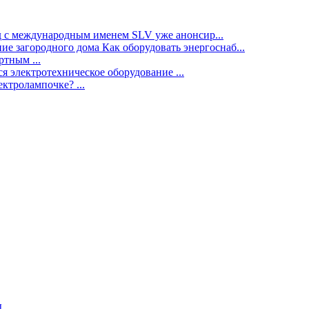
нд с международным именем SLV уже анонсир...
ие загородного дома Как оборудовать энергоснаб...
тным ...
я электротехническое оборудование ...
ектролампочке? ...
ы