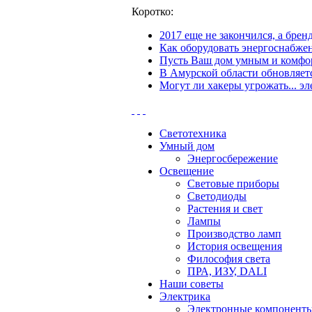
Коротко:
2017 еще не закончился, а бре
Как оборудовать энергоснабжен
Пусть Ваш дом умным и комфор
В Амурской области обновляетс
Могут ли хакеры угрожать... эл
Светотехника
Умный дом
Энергосбережение
Освещение
Световые приборы
Светодиоды
Растения и свет
Лампы
Производство ламп
История освещения
Философия света
ПРА, ИЗУ, DALI
Наши советы
Электрика
Электронные компонент