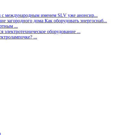
нд с международным именем SLV уже анонсир...
ие загородного дома Как оборудовать энергоснаб...
тным ...
я электротехническое оборудование ...
ектролампочке? ...
ы