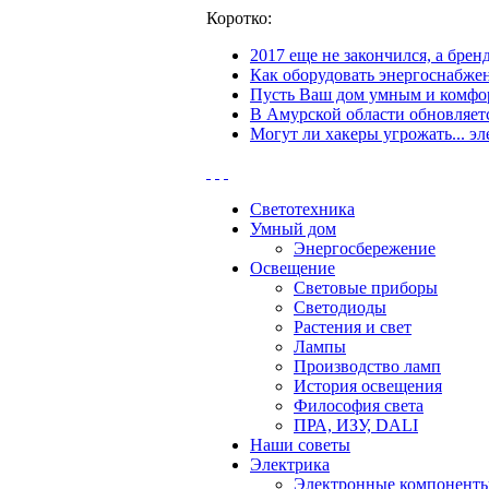
Коротко:
2017 еще не закончился, а бре
Как оборудовать энергоснабжен
Пусть Ваш дом умным и комфор
В Амурской области обновляетс
Могут ли хакеры угрожать... эл
Светотехника
Умный дом
Энергосбережение
Освещение
Световые приборы
Светодиоды
Растения и свет
Лампы
Производство ламп
История освещения
Философия света
ПРА, ИЗУ, DALI
Наши советы
Электрика
Электронные компонент