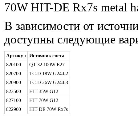
70W HIT-DE Rx7s metal ha
В зависимости от источни
доступны следующие вар
Артикул
Источник света
820100
QT 32 100W E27
820700
TC-D 18W G24d-2
820900
TC-D 26W G24d-3
823500
HIT 35W G12
827100
HIT 70W G12
822900
HIT-DE 70W Rx7s