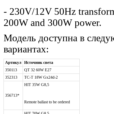
- 230V/12V 50Hz transfor
200W and 300W power.
Модель доступна в след
вариантах:
Артикул
Источник света
350113
QT 32 60W E27
352313
TC-T 18W Gx24d-2
HIT 35W G8,5
356713*
Remote ballast to be ordered
HIT 70W G8,5