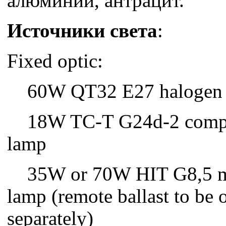
алюминий, антрацит.
Источники света
:
Fixed optic:
60W QT32 E27 halogen
18W TC-T G24d-2 compact
lamp
35W or 70W HIT G8,5 me
lamp (remote ballast to be 
separately)