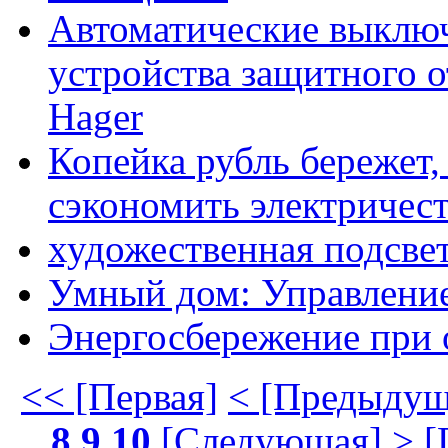
Автоматические выключ
устройства защитного 
Hager
Копейка рубль бережет,
сэкономить электричес
художественная подсве
Умный дом: Управлени
Энергосбережение при
<< [Первая]
< [Предыдущ
8
9
10
[Следующая] >
[