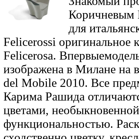
Знакомый пр
Коричневым 
для итальянс
Felicerossi оригинальное 
Felicerosa. Впервыемодел
изображена в Милане на в
del Mobile 2010. Все пре
Карима Рашида отличают
цветами, необыкновенно
функциональностью. Раск
сходственно цветку, кресл