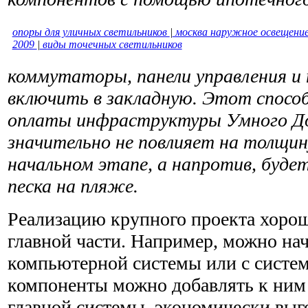
опоры для уличных светильников
|
москва наружное освещени
2009
|
виды точечных светильников
коммутаторы, панели управ­ления и
включить в закладную. Этот спосо
оплаты инфраструктуры Умного До
значительно не повлияет на толщин
начальном этапе, а напротив, буде
песка на пляже.
Реализацию крупного проекта хорош
главной части. Напри­мер, можно на
компьютерной системы или с систе
компоненты можно добавлять к ним 
главной системы, экономически выго