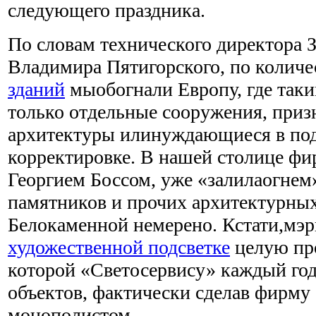
следующего праздника.
По словам технического директора 
Владимира Пятигорского, по колич
зданий
мыобогнали Европу, где так
только отдельные сооружения, при
архитектуры илинуждающиеся в под
корректировке. В нашей столице фи
Георгием Боссом, уже «залилаогнем»
памятников и прочих архитектурных
Белокаменной немерено. Кстати,мэр
художественной подсветке
целую про
которой «Светосервису» каждый го
объектов, фактически сделав фирму
монополистом.