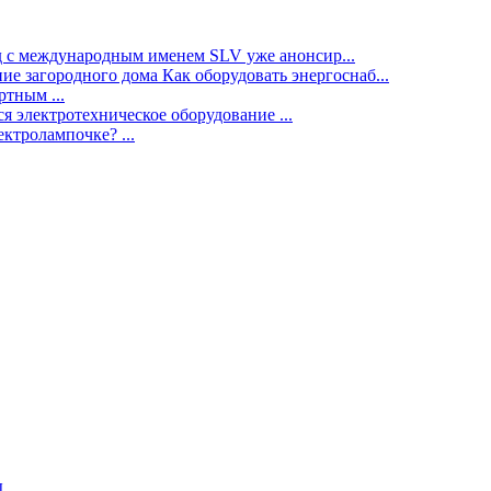
нд с международным именем SLV уже анонсир...
ие загородного дома Как оборудовать энергоснаб...
тным ...
я электротехническое оборудование ...
ектролампочке? ...
ы