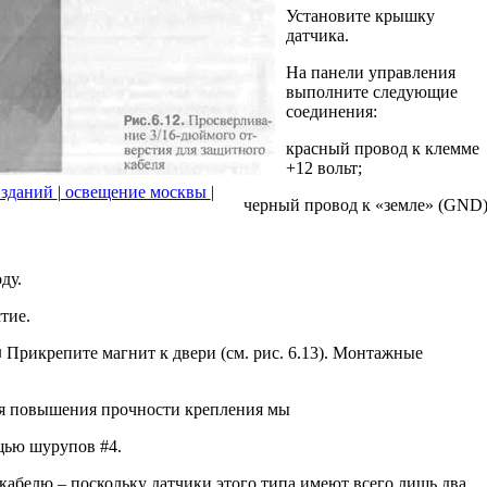
Установите крышку
датчика.
На панели управления
выполните следующие
соединения:
красный провод к клемме
+12 вольт;
 зданий
|
освещение москвы
|
черный провод к «земле» (GND)
ду.
тие.
■ Прикрепите магнит к двери (см. рис. 6.13). Монтажные
ля повышения прочности крепления мы
щью шурупов #4.
абелю – поскольку датчики этого типа имеют всего лишь два