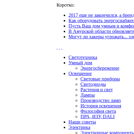
Коротко:
2017 еще не закончился, а бре
Как оборудовать энергоснабжен
Пусть Ваш дом умным и комфор
В Амурской области обновляетс
Могут ли хакеры угрожать... эл
Светотехника
Умный дом
Энергосбережение
Освещение
Световые приборы
Светодиоды
Растения и свет
Лампы
Производство ламп
История освещения
Философия света
ПРА, ИЗУ, DALI
Наши советы
Электрика
Электронные компонент