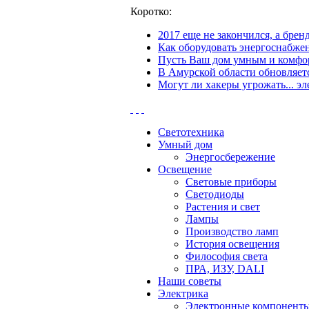
Коротко:
2017 еще не закончился, а бре
Как оборудовать энергоснабжен
Пусть Ваш дом умным и комфор
В Амурской области обновляетс
Могут ли хакеры угрожать... эл
Светотехника
Умный дом
Энергосбережение
Освещение
Световые приборы
Светодиоды
Растения и свет
Лампы
Производство ламп
История освещения
Философия света
ПРА, ИЗУ, DALI
Наши советы
Электрика
Электронные компонент