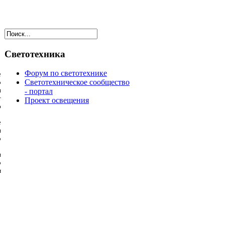
Светотехника
Форум по светотехнике
е
Светотехническое сообщество
о
и
- портал
т
Проект освещения
ю
е
я
о
я
о
м