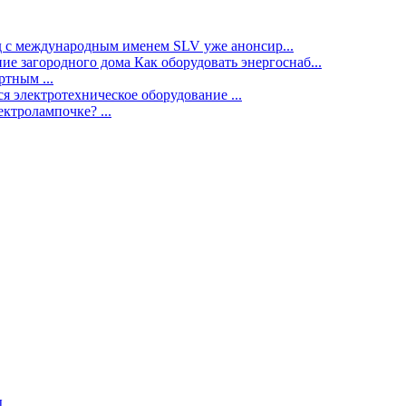
нд с международным именем SLV уже анонсир...
ие загородного дома Как оборудовать энергоснаб...
тным ...
я электротехническое оборудование ...
ектролампочке? ...
ы