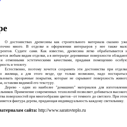
ре
О достоинствах древесины как строительного материала сказано уж
аточно много. В отделке и оформлении интерьеров у нее также мал
урентов. Судите сами. Как известно, древесина легко обрабатывается 
ается любым видам отделки, а в интерьере деревянные поверхности обладаю
и отменными эстетическими качествами, придавая помещению особу
ность и теплоту.
Естественно, поэтому хочется сохранить эти достоинства при отделк
го жилища, а для этого везде, где только возможно, надо постаратьс
льзовать прозрачные покрытия, которые не скрывают поверхность живог
а, оставляя видимой его текстуру.
Дерево - один из наиболее "домашних" материалов для изготовлени
ильников. Применение современных технологий позволяет добиваться высоког
тва поверхностей при многообразии цветов - от темного до светлого. При это
аняется фактура дерева, придающая индивидуальность каждому светильнику.
материалам сайта:
http://www.saratovteplo.ru