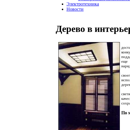
Электротехника
Новости
Дерево в интерье
дост
конк
подд
еще 
наряд
свое
испо
дерев
свет
качес
сохр
По 