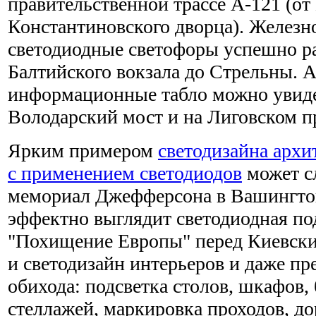
правительственной трассе А-121 (от
Константиновского дворца). Желез
светодиодные светофоры успешно ра
Балтийского вокзала до Стрельны. А
информационные табло можно увидет
Володарский мост и на Лиговском п
Ярким примером
светодизайна арх
с применением светодиодов
может с
мемориал Джефферсона в Вашингтон
эффектно выглядит светодиодная по
"Похищение Европы" перед Киевски
и светодизайн интерьеров и даже пр
обихода: подсветка столов, шкафов, 
стеллажей, маркировка проходов, д