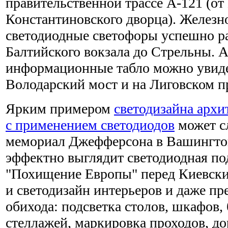
правительственной трассе А-121 (от
Константиновского дворца). Желез
светодиодные светофоры успешно ра
Балтийского вокзала до Стрельны. А
информационные табло можно увидет
Володарский мост и на Лиговском п
Ярким примером
светодизайна арх
с применением светодиодов
может с
мемориал Джефферсона в Вашингтон
эффектно выглядит светодиодная по
"Похищение Европы" перед Киевски
и светодизайн интерьеров и даже пр
обихода: подсветка столов, шкафов, 
стеллажей, маркировка проходов, д