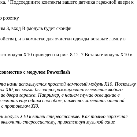
ка. ‘ Подсоедините контакты вашего датчика гаражной двери к
 розетку.
им 3, вход В (модуль будет сконфи-
ойства), и в комнатке для очистки одежды вставьте лампу в
о модуля Х10 приведен на рис. 8.12. 7 Вставьте модуль Х10 в
овместно с модулем Powerflash
та нами используется простой ламповый модуль Х10. Поскольку
ол XI0, вы могли бы запрограммировать включение любого
 двери гаража. Например, в нашем случае освеще­ние в
лючить еще одним способом, о именно: заменить стенной
с протоколом XI0.
 модуль Х10 к вашей стереосисте­ме. Как только гаражная
 включить стереосистему, приветствуя музыкой ваше