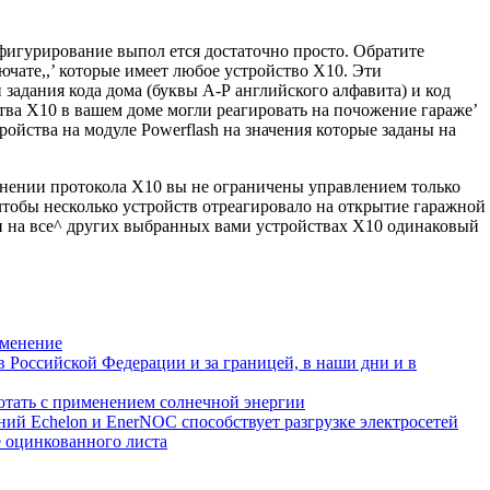
фигурирование выпол ется достаточно просто. Обратите
чате,,’ которые имеет любое устройство Х10. Эти
 задания кода дома (буквы А-Р английского алфавита) и код
ства Х10 в вашем доме могли реагировать на почожение гараже’
тройства на модуле Powerflash на значения которые заданы на
енении протокола Х10 вы не ограничены управлением только
 чтобы несколько устройств отреагировало на открытие гаражной
h и на все^ других выбранных вами устройствах Х10 одинаковый
именение
в Российской Федерации и за границей, в наши дни и в
ботать с применением солнечной энергии
ий Echelon и EnerNOC способствует разгрузке электросетей
 оцинкованного листа