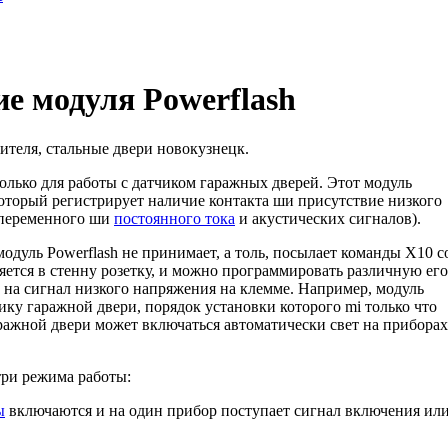
е модуля Powerflash
ителя, стальные двери новокузнецк.
олько для работы с датчиком гараж­ных дверей. Этот модуль
оторый регистрирует наличие контакта ши присутствие низкого
 переменного ши
постоянного тока
и акустических сигналов).
одуль Powerflash не принимает, а толь, посылает команды Х10 с
ляется в стенну розетку, и можно программировать различную его
 на сигнал низкого напряжения на клемме. Например, модуль
ку гаражной двери, порядок установки которого mi только что
ражной двери может включаться автоматически свет на приборах
три режима работы:
ы
включаются и на один прибор поступает сигнал включения ил