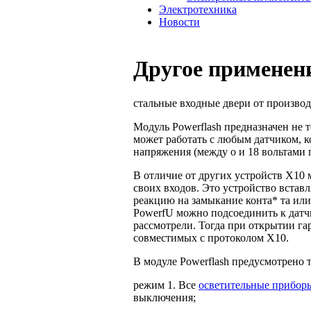
Электротехника
Новости
Другое применени
стальные входные двери от производ
Модуль Powerflash предназначен не т
может работать с любым датчиком, к
напряжения (между о и 18 вольтами
В отличие от других устройств Х10 м
своих входов. Это устройство встав
реакцию на замыкание конта* та или
PowerfU можно подсоединить к датчи
рассмотрели. Тогда при открытии га
совместимых с протоколом Х10.
В модуле Powerflash предусмотрено 
режим 1. Все
осветительные прибор
выключения;