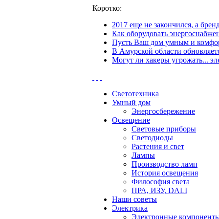
Коротко:
2017 еще не закончился, а бре
Как оборудовать энергоснабжен
Пусть Ваш дом умным и комфор
В Амурской области обновляетс
Могут ли хакеры угрожать... эл
Светотехника
Умный дом
Энергосбережение
Освещение
Световые приборы
Светодиоды
Растения и свет
Лампы
Производство ламп
История освещения
Философия света
ПРА, ИЗУ, DALI
Наши советы
Электрика
Электронные компонент