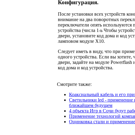
Конфигурация.
После установки всех устройств кон
внимание на два поворотных переклю
переключатели опять используются п
устройства (числа 1-ь Чтобы устрой
двери, установите код дома и код ус
ламповом модуле Х10.
Следует иметь в виду, что при прим
одного устройства. Если вы хотите,
двери, задайте на модуле Powerflas
код дома и код устройства.
Смотрите также:
Коаксиальный кабель и его пр
Светильники led - применение 
ближайшем будущем
4 объекта Игр в Сочи будут ра
Применение технологий компан
Оцинковка стали и применение