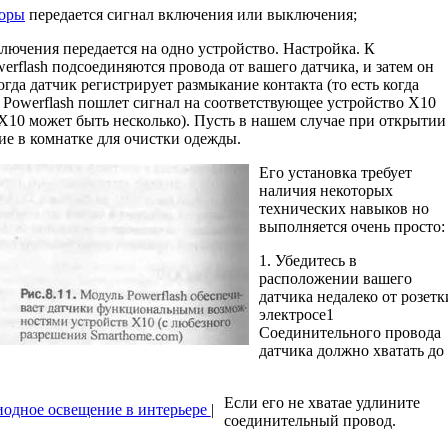
боры
передается сигнал включения или выключения;
ючения передается на одно устройство. Настройка. К
erflash подсоединяются про­вода от вашего датчика, и затем он
огда датчик регистрирует размыкание контакта (то есть когда
ь Powerflash пошлет сигнал на соответствующее устройство Х10
 Х10 может быть несколько). Пусть в нашем случае при открытии
ие в комнатке для очистки одежды.
Его установка требует
наличия некоторых
технических навыков но
выполняется очень просто:
1. Убедитесь в
расположении вашего
датчика недалеко от розетк
электросе1
Соединительного провода
датчика должно хватать до
Если его не хватае удлините
иодное освещение в интерьере
|
соединительный провод.