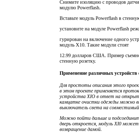
Снимите изоляцию с проводов датчи
модулю Powerflash.
Вставьте модуль Powerflash в стенную
установите на модуле Powerflash реж
гурирован на включение одного устр
модуль Х10. Такие модули стоят
12.99 долларов США. Пример съемног
стенную розетку.
Применение различных устройств с
Для простоты описания этого проек
в этом проекте применяется проток
устройства XIО в ответ на открытие
камцатке очистки одежды можно вк
выключатель света на совместимый 
Можно пойти дальше и подсоединить
дверь откроется, модуль XI0 может
возвращение дамой.