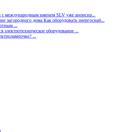
нд с международным именем SLV уже анонсир...
ие загородного дома Как оборудовать энергоснаб...
тным ...
я электротехническое оборудование ...
ектролампочке? ...
ы