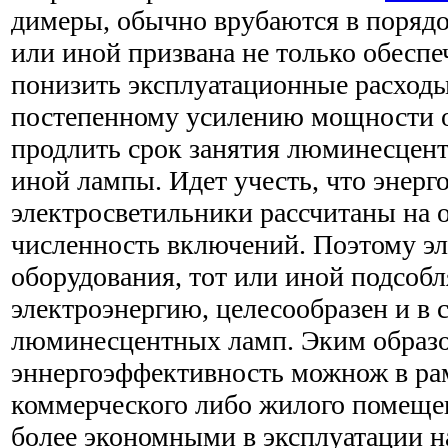
димеры, обычно врубаются в порядо
или иной призвана не только обеспеч
понизить эксплуатационные расходы
постепенному усилению мощности о
продлить срок занятия люминесцент
иной лампы. Идет учесть, что энер
электросветильники рассчитаны на 
численность включений. Поэтому э
оборудования, тот или иной подсобл
электроэнергию, целесообразен и в 
люминесцентных ламп. Эким образо
эннергоэффективность можнож в ра
коммерческого либо жилого помещен
более экономными в эксплуатации 