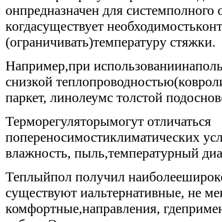
онпредназначен для системполного 
когдасуществует необходимостькон
(ограничивать)температуру стяжки.
Например,при использованиинапол
снизкой теплопроводностью(коврол
паркет, линолеумс толстой подоснов
Терморегуляторымогут отличаться
попереносимостиклиматических усло
влажность, пыль,температурный диа
Теплыйпол получил наиболеешироко
существуют иальтернативные, не ме
комфортные,направления, гдеприме