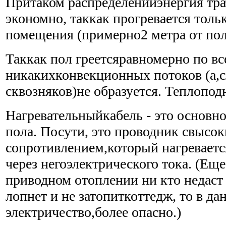
Притаком распределенииэнергия тр
экономно, таккак прогревается толь
помещения (примерно2 метра от пол
Таккак пол греетсяравномерно по в
никакихконвекционных потоков (а,с
сквозняков)не образуется. Теплопод
Нагревательныйкабель - это основн
пола. Посути, это проводник свысо
сопротивлением,который нагревает
через негоэлектрического тока. (Еще
приводном отоплении ни кто недаст 
лопнет и не затопиткоттедж, то в да
электричество,более опасно.)