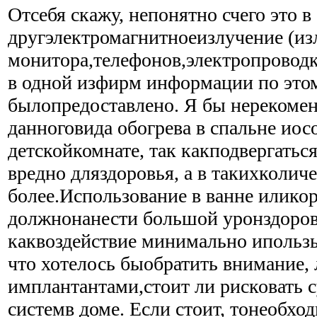
Отсебя скажу, непонятно счего это в
другэлектромагнитноеизлучение (из
монитора,телефонов,электропровод
в одной изфирм информации по это
былопредоставлено. Я бы нерекоме
данноговида обогрева в спальне иос
детскойкомнате, так какподвергать
вредно дляздоровья, а в такихколич
более.Использование в ванне илико
должнонанести большой уронздоров
каквоздействие минимально ипольз
что хотелось быобратить внимание,
имплантантами,стоит ли рисковать 
системв доме. Если стоит, тонеобхо