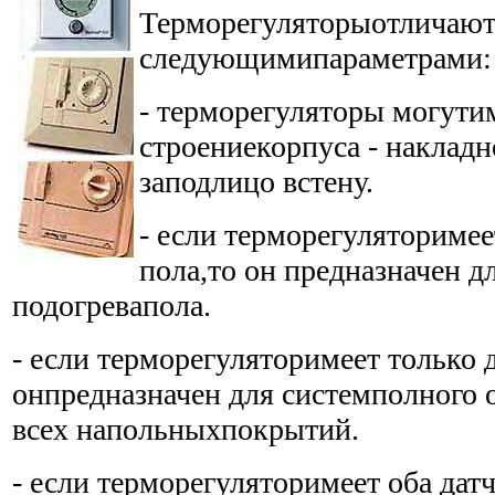
Терморегуляторыотличают
следующимипараметрами:
- терморегуляторы могути
строениекорпуса - накладн
заподлицо встену.
- если терморегуляторимее
пола,то он предназначен 
подогревапола.
- если терморегуляторимеет только 
онпредназначен для системполного 
всех напольныхпокрытий.
- если терморегуляторимеет оба датч