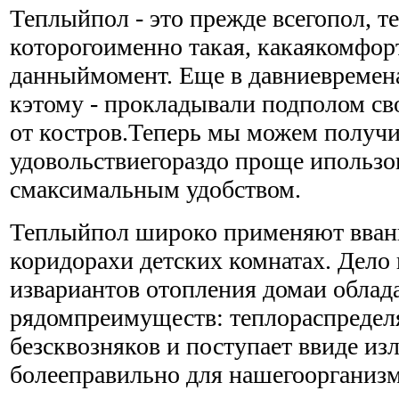
Теплыйпол - это прежде всегопол, 
которогоименно такая, какаякомфор
данныймомент. Еще в давниевремен
кэтому - прокладывали подполом с
от костров.Теперь мы можем получи
удовольствиегораздо проще ипользо
смаксимальным удобством.
Теплыйпол широко применяют вван
коридорахи детских комнатах. Дело 
извариантов отопления домаи облад
рядомпреимуществ: теплораспредел
безсквозняков и поступает ввиде из
болееправильно для нашегоорганизм