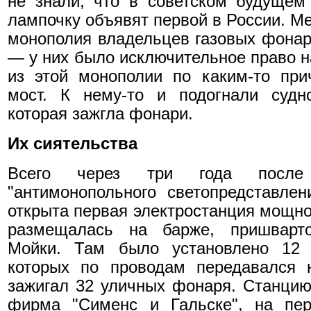
не знали, что в советском будущем
лампочку объявят первой в России. М
монополия владельцев газовых фонар
— у них было исключительное право н
из этой монополии по каким-то пр
мост. К нему-то и подогнали судно
которая зажгла фонари.
Их сиятельства
Всего через три года после 
"антимонопольного светопредставле
открыта первая электростанция мощно
размещалась на барже, пришварт
Мойки. Там было установлено 12 
которых по проводам передавался 
зажигал 32 уличных фонаря. Станци
фирма "Сименс и Гальске", на пер