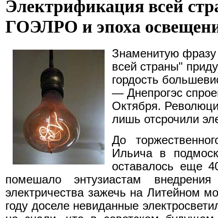
Электрификация всей стр
ГОЭЛРО и эпоха освещен
Знаменитую фразу
всей страны" приду
гордость большеви
— Днепрогэс спрое
Октября. Революци
лишь отсрочили эл
До торжественно
Ильича в подмос
оставалось еще 40
помешало энтузиастам внедрения
электричества зажечь на Литейном мо
году доселе невиданные электросвети