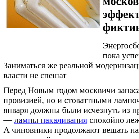
москов
эффект
фикти
Энергосб
пока усп
Заниматься же реальной модернизац
власти не спешат
Перед Новым годом москвичи запаса
провизией, но и стоваттными лампо
января должны были исчезнуть из п
—
лампы накаливания
спокойно леж
А чиновники продолжают вешать на