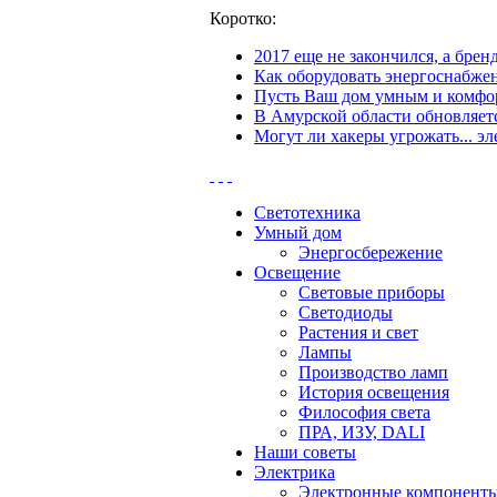
Коротко:
2017 еще не закончился, а бре
Как оборудовать энергоснабжен
Пусть Ваш дом умным и комфор
В Амурской области обновляетс
Могут ли хакеры угрожать... эл
Светотехника
Умный дом
Энергосбережение
Освещение
Световые приборы
Светодиоды
Растения и свет
Лампы
Производство ламп
История освещения
Философия света
ПРА, ИЗУ, DALI
Наши советы
Электрика
Электронные компонент