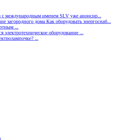
нд с международным именем SLV уже анонсир...
ие загородного дома Как оборудовать энергоснаб...
тным ...
я электротехническое оборудование ...
ектролампочке? ...
ы