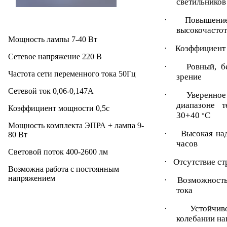
светильников
· Повышение 
высокочасто
Мощность лампы 7-40 Вт
· Коэффициент 
Сетевое напряжение 220 В
· Ровный, без
Частота сети переменного тока 50Гц
зрение
Сетевой ток 0,06-0,147А
· Уверенное з
диапазоне 
Коэффициент мощности 0,5с
30+40
С
°
Мощность комплекта ЭПРА + лампа 9-
· Высокая над
80 Вт
часов
Световой поток 400-2600 лм
· Отсутствие ст
Возможна работа с постоянным
напряжением
· Возможность 
тока
· Устойчивое
колебании на