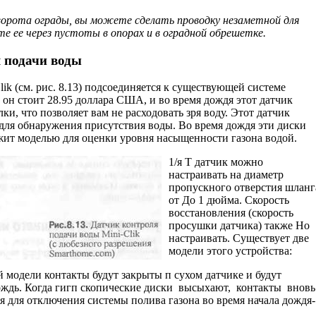
ворота ограды, вы можете сделать проводку незаметной для
те ее через пустоты в опорах и в оградной обрешетке.
 подачи воды
ik (см. рис. 8.13) подсоединяется к сущест­вующей системе
 он стоит 28.95 доллара США, и во время дождя этот датчик
и, что позво­ляет вам не расходовать зря воду. Этот датчик
для обнаружения присутствия воды. Во время дождя эти диски
жит моделью для оценки уровня насыщенности газона водой.
1/я Т датчик можно
настраивать на диаметр
пропускного отверстия шланг
от До 1 дюйма. Скорость
восстановления (скорость
просушки датчика) также Но
настраивать. Существует две
модели этого устройства:
й модели контакты будут закрыты п сухом датчике и будут
дождь. Когда гигп скопические диски высыхают, контакты вновь
я для отключения системы полива газона во время начала дождя-