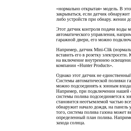
«нормально открытая» модель. В это
закрываться, если датчик обнаружит 
либо устройств при обнару. жении д
Этот датчик контроля подачи воды 
автоматического управления, наприме
гаражной двери, его можно подключа
Например, датчик Mini-Clik (нормал
вставить его в розетку электросети. 
на включение внутреннею освещения.
компании «Hunter Products».
Однако этот датчик не единственный
Системы автоматической поливки газ
можно подсоединять к зонным входа
Например, при подключе­нии нашей с
системы полива подсоединяется к зо
становится неотъемлемой частью все
обнаружит начало дождя, на панель 
того, система полива газона может в
определенный план полива. Например
захода солнца.