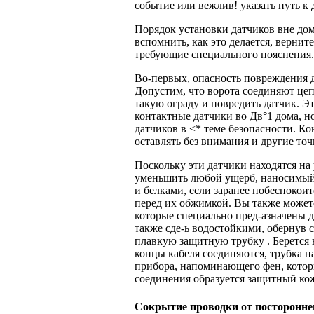
событие или вежлив! указать путь к
Порядок установки датчиков вне дом
вспомнить, как это делается, вернит
требующие специального пояснения.
Во-первых, опасность повреждения д
Допустим, что ворота соединяют цепн
такую ограду и повредить датчик. Эт
контактные датчики во Дв°1 дома, н
датчиков в <* теме безопасности. К
оставлять без внимания и другие точ
Поскольку эти датчики находятся н
уменьшить любой ущерб, наносимый 
и белками, если заранее побеспоко
перед их обжимкой. Вы также может
которые специально пред-азначены 
также сде-ь водостойкими, обернув
плавкую защитную трубку . Берется н
концы кабеля соединяются, трубка на
прибора, напоминающего фен, которы
соединения образуется защитный ко
Сокрытие проводки от постороннег