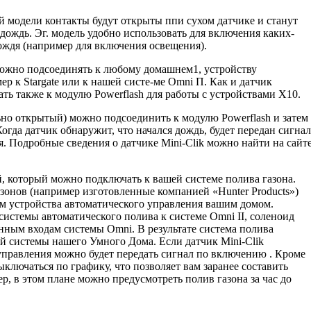
й модели контакты будут открыты ппи сухом датчике и станут
дождь. Эг. модель удобно использовать для включения каких-
ождя (например для включения освещения).
можно подсоединять к любому домашнем1, устройству
р к Stargate или к нашей систе-ме Omni П. Как и датчик
ть также к модулю Powerflash для работы с устройствами Х10.
ьно открытый) можно подсоединить к модулю Powerflash и затем
Когда датчик обнаружит, что начался дождь, будет передан сигнал
 Подробные сведения о датчике Mini-Clik можно найти на сайт
, который можно подключать к вашей сис­теме полива газона.
онов (например изго­товленные компанией «Hunter Products»)
м устройства автоматического управления вашим домом.
истемы автоматического полива к системе Omni II, соленоид
нным входам системы Omni. В результате система полива
й системы нашего Умного Дома. Если датчик Mini-Clik
управления можно будет передать сигнал по включению . Кроме
ыключаться по графику, что позволяет вам заранее составить
, в этом плане можно предусмотреть полив газона за час до