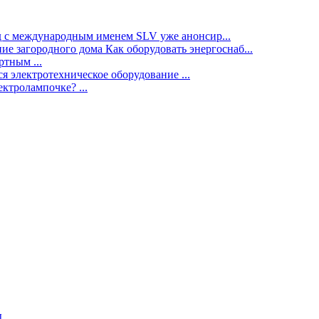
нд с международным именем SLV уже анонсир...
ие загородного дома Как оборудовать энергоснаб...
тным ...
я электротехническое оборудование ...
ектролампочке? ...
ы