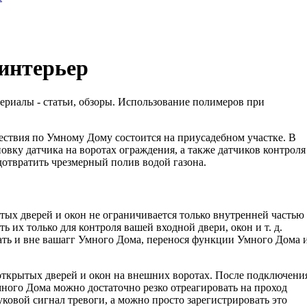
 интерьер
алы - статьи, обзоры. Использование полимеров при
ствия по Умному Дому состоится на при­усадебном участке. В
вку датчика на воро­тах ограждения, а также датчиков контроля
дотвратить чрезмерный полив водой газона.
ых дверей и окон не ограничивается только внутренней частью
ь их только для контроля вашей входной двери, окон и т. д.
ать и вне вашагг Умного Дома, перенося функции Умного Дома 
открытых дверей и окон на внешних воро­тах. После подключени
ного Дома можно достаточно резко отреагировать на проход
у­ковой сигнал тревоги, а можно просто зарегистрировать это