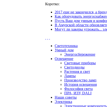
Коротко:
2017 еще не закончился, а бре
Как оборудовать энергоснабжен
Пусть Ваш дом умным и комфор
В Амурской области обновляетс
Могут ли хакеры угрожать... эл
Светотехника
Умный дом
Энергосбережение
Освещение
Световые приборы
Светодиоды
Растения и свет
Лампы
Производство ламп
История освещения
Философия света
ПРА, ИЗУ, DALI
Наши советы
Электрика
Электронные компонент