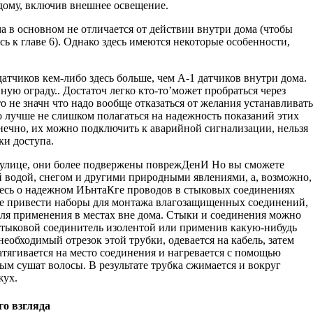
 дому, включив внешнее освещение.
а в основном не отличается от действии внутри дома (чтобы
есь к главе 6). Однако здесь имеются некоторые особенности,
атчиков кем-либо здесь больше, чем А-1 датчиков внутри дома.
ую ограду.. Достаточ легко кто-то’может пробраться через
о не значн что надо вообще отказаться от желания устанавливать
о лучше не слишком полагаться на надежность показаний этих
онечно, их можно подключить к аварийной сигнализации, нельзя
ки доступа.
а улице, они более подвержены поврежДенИ Но вы сможете
водой, снегом и другими природными явлениями, а, возможно,
итесь о надежном ИЬнтаКге проводов в стыковых соединениях
е при­вести наборы для монтажа влагозащищенных соединений,
для применения в местах вне дома. Стыки и соединения можно
 стыковой соединитель изолентой или применив какую-нибудь
еобходимый отрезок этой трубки, одевает­ся на кабель, затем
тягивается на место соедине­ния и нагревается с помощью
м сушат волосы. В результате трубка сжимается и вокруг
жух.
о взгляда