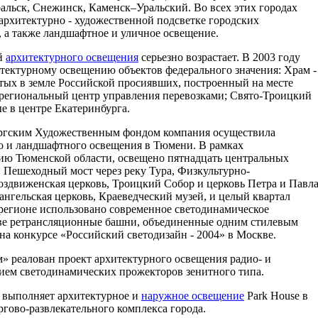
альск, Снежинск, Каменск–Уральский. Во всех этих городах
архитектурно - художественной подсветке городских
 а также ландшафтное и уличное освещение.
ей
архитектурного освещения
серьезно возрастает. В 2003 году
итектурному освещению объектов федерального значения: Храм -
тых в земле Российской просиявших, построенный на месте
й региональный центр управления перевозками; Свято-Троицкий
 в центре Екатеринбурга.
бургским Художественным фондом компания осуществила
о и ландшафтного освещения в Тюмени. В рамках
тию Тюменской области, освещено пятнадцать центральных
: Пешеходный мост через реку Тура, Физкультурно-
оздвиженская церковь, Троицкий Собор и церковь Петра и Павл
нгельская церковь, Краеведческий музей, и целый квартал
 регионе использовано современное светодинамическое
две ретрансляционные башни, объединенные одним стилевым
а конкурсе «Российский светодизайн - 2004» в Москве.
 реалован проект архитектурного освещения радио- и
ием светодинамических прожекторов зенитного типа.
и выполняет архитектурное и
наружное освещение
Park House в
ргово-развлекательного комплекса города.