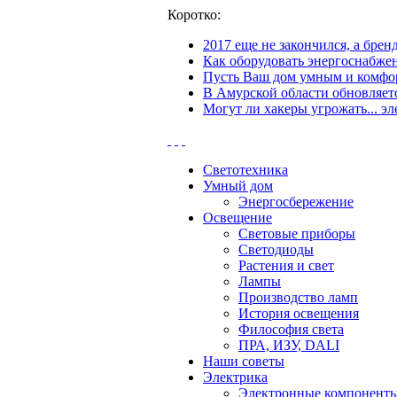
Коротко:
2017 еще не закончился, а бре
Как оборудовать энергоснабжен
Пусть Ваш дом умным и комфор
В Амурской области обновляетс
Могут ли хакеры угрожать... эл
Светотехника
Умный дом
Энергосбережение
Освещение
Световые приборы
Светодиоды
Растения и свет
Лампы
Производство ламп
История освещения
Философия света
ПРА, ИЗУ, DALI
Наши советы
Электрика
Электронные компонент