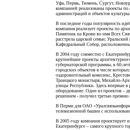
Уфа, Пермь, Тюмень, Сургут, Новоур
компанией реализованы проекты по 
администраций и объектов культуры,
В последние годы популярность ид
компания реализует проекты по арх
Памятник на Крови во имя Всех Свя
расстрела царской семьи; Уральски
Кафедральный Собор, расположенные
В 2004 году совместно с Екатерин
крупнейшие проекты архитектурног
губернаторской программы, к 60-ле
городских объектов в числе которых
оздоровительный комплекс, Крестов
Троицкого монастыря, Михайло-Арха
улицы Республики. Здесь впервые в
оборудование. Один из проектов – 
решением - получил третью премию н
В Перми для ОАО «Уралсвязьинформ»
телевизионной башни с использован
В 2005 году компания проектирует 
Екатеринбурге – самого крупного то