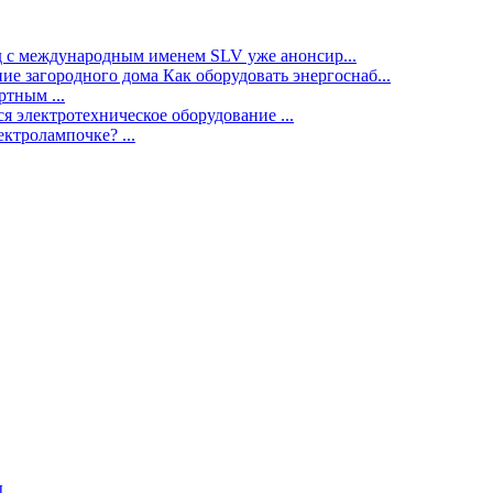
нд с международным именем SLV уже анонсир...
ие загородного дома Как оборудовать энергоснаб...
тным ...
я электротехническое оборудование ...
ектролампочке? ...
ы