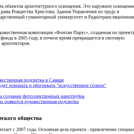
ять объектов архитектурного освещения. Это наружное освещени
Храма Рождества Христова, Здания Управления по труду и
дарственный гуманитарный университет и Радиотрансляционная
ожественная композиция «Фонтан Парус», созданная по проект
фонда в 2005 году, в ночное время превращается в световую
 архитекторов.
жественная подсветка в Самаре
удет освещать и обогревать "искусственное солнце"
а создание фотоэлектронных нанотрубок
х появится художественная подсветка
еского общества
отает с 2007 года. Основная цель проекта - привлечение специ