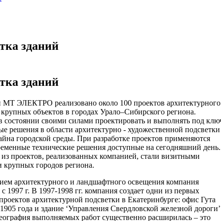
тка зданий
тка зданий
 МТ ЭЛЕКТРО реализовано около 100 проектов архитектурного
 крупных объектов в городах Урало–Сибирского региона.
в состоянии своими силами проектировать и выполнять под клю
е решения в области архитектурно - художественной подсветки
айна городской среды. При разработке проектов применяются
ременные технические решения доступные на сегодняшний день.
 из проектов, реализованных компанией, стали визитными
и крупных городов региона.
ием архитектурного и ландшафтного освещения компания
 с 1997 г. В 1997-1998 гг. компания создает одни из первых
проектов архитектурной подсветки в Екатеринбурге: офис Гута
1905 года и здание ‘Управления Свердловской железной дороги’
ография выполняемых работ существенно расширилась – это