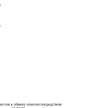
е
у
алистов к обмену опытом посредством