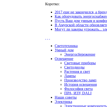
Коротко:
2017 еще не закончился, а бре
Как оборудовать энергоснабжен
Пусть Ваш дом умным и комфор
В Амурской области обновляетс
Могут ли хакеры угрожать... эл
Светотехника
Умный дом
Энергосбережение
Освещение
Световые приборы
Светодиоды
Растения и свет
Лампы
Производство ламп
История освещения
Философия света
ПРА, ИЗУ, DALI
Наши советы
Электрика
Электронные компонент