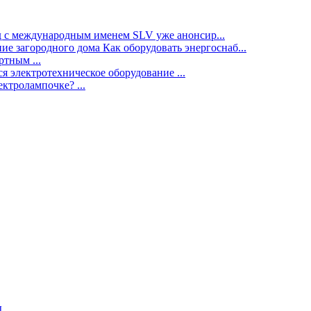
нд с международным именем SLV уже анонсир...
ие загородного дома Как оборудовать энергоснаб...
тным ...
я электротехническое оборудование ...
ектролампочке? ...
ы