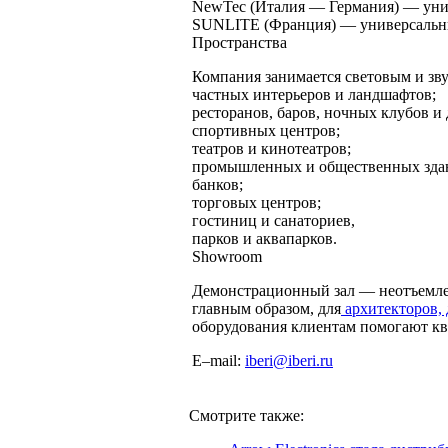
NewTec (Италия — Германия) — уник
SUNLITE (Франция) — универсальны
Пространства
Компания занимается световым и зву
частных интерьеров и ландшафтов;
ресторанов, баров, ночных клубов и 
спортивных центров;
театров и кинотеатров;
промышленных и общественных зда
банков;
торговых центров;
гостиниц и санаториев,
парков и аквапарков.
Showroom
Демонстрационный зал — неотъемлем
главным образом, для
архитекторов, 
оборудования клиентам помогают к
E–mail:
iberi@iberi.ru
Смотрите также: