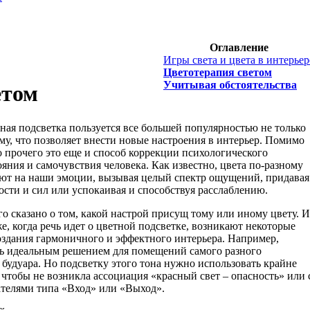
Оглавление
Игры света и цвета в интерьер
Цветотерапия светом
Учитывая обстоятельства
етом
ная подсветка пользуется все большей популярностью не только
му, что позволяет внести новые настроения в интерьер. Помимо
о прочего это еще и способ коррекции психологического
ояния и самочувствия человека. Как известно, цвета по-разному
ют на наши эмоции, вызывая целый спектр ощущений, придавая
ости и сил или успокаивая и способствуя расслаблению.
о сказано о том, какой настрой присущ тому или иному цвету. И
же, когда речь идет о цветной подсветке, возникают некоторые
оздания гармоничного и эффектного интерьера. Например,
ать идеальным решением для помещений самого разного
 будуара. Но подсветку этого тона нужно использовать крайне
 чтобы не возникла ассоциация «красный свет – опасность» или 
елями типа «Вход» или «Выход».