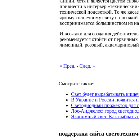
Синий, хотя и является цветом спок
привнести в интерьер «технический»
технической подсветкой. То же касае
яркому солнечному свету в погожий 
воспринимается большинством из на
И все-таки для создания действител
рекомендуется отойти от первичных
лимонный, розовый, аквамариновый,
« Пред.
-
След. »
Смотрите также:
Свет будет вырабатывать кише
В Украине и России появится 
Светодиодный прожектор для 
Лос-Анджелес: город светодио
Экономный свет. Как выбрать 
поддержка сайта светотехнич