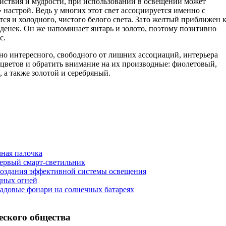
ойствия и мудрости, при использовании в освещении может
 настрой. Ведь у многих этот свет ассоциируется именно с
тся и холодного, чистого белого света. Зато желтый приближен 
денек. Он же напоминает янтарь и золото, поэтому позитивно
с.
ьно интересного, свободного от лишних ассоциаций, интерьера
 цветов и обратить внимание на их производные: фиолетовый,
 а также золотой и серебряный.
чная палочка
первый смарт-светильник
создания эффективной системы освещения
дных огней
садовые фонари на солнечных батареях
еского общества