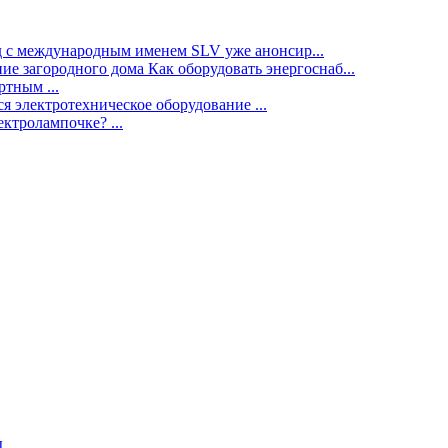
нд с международным именем SLV уже анонсир...
ие загородного дома Как оборудовать энергоснаб...
тным ...
я электротехническое оборудование ...
ектролампочке? ...
ы