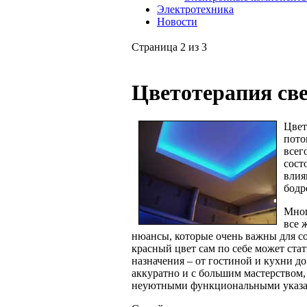
Электротехника
Новости
Страница 2 из 3
Цветотерапия св
Цвет
пото
всег
сост
влия
бодр
Мног
все 
нюансы, которые очень важны для с
красный цвет сам по себе может ст
назначения – от гостиной и кухни до
аккуратно и с большим мастерством,
неуютными функциональными указат