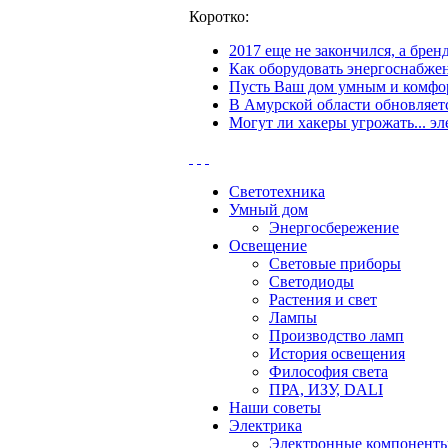
Коротко:
2017 еще не закончился, а бре
Как оборудовать энергоснабжен
Пусть Ваш дом умным и комфор
В Амурской области обновляетс
Могут ли хакеры угрожать... эл
Светотехника
Умный дом
Энергосбережение
Освещение
Световые приборы
Светодиоды
Растения и свет
Лампы
Производство ламп
История освещения
Философия света
ПРА, ИЗУ, DALI
Наши советы
Электрика
Электронные компонент