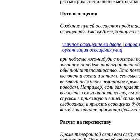
рассмотрим специальные методы за
Пути освещения
Создание путей освещения представл
освещения в Умном Доме, которую сл
уличное освещение во дворе
|
опора 
организация освещения улиц
при подъеме кого-нибудь с постели п
зованием определенной ограниченной
обычной интенсивностью. Это позв
включении света и затем о его выкл
выключаться через некоторое время
поводам. Например, если вам нрави
все члены семьи отошли ко сну, в
спуском в прихожую и вашей спальне
следования, а яркость освещения бу
как вы закончите просмотр фильма «
Расчет на перспективу
Кроме телефонной сети вам следует
категории 5. Это потребуется не дл