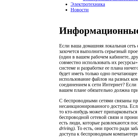
Электротехника
Новости
Информационные
Если ваша домашняя локальная сеть
захочется выполнить серьезный про
(один в вашем рабочем кабинете, друг
совместно использовать их ресурсы»
системе и разработке ее плана ничег
будет иметь только одно печатающее
использование файлов на разных ком
соединением к сети Интернет? Если 
вашем плане обязательно должна при
С беспроводными сетями связаны пр
несанкционированного доступа. Если
то кто-нибудь может припарковаться 
беспроводной сетевой связи и прон
есть люди, которые развлекаются по
driving
).
То есть, они просто ради з
доступа к беспроводным ком­пьютерн