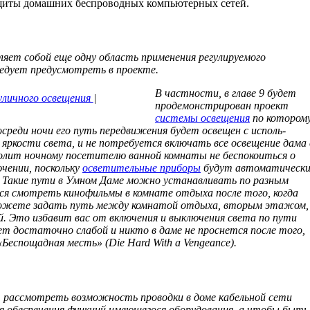
щиты домашних беспроводных компьютерных сетей.
яет собой еще одну область приме­нения регулируемого
едует преду­смотреть в проекте.
В частности, в главе 9 будет
уличного освещения
|
продемонстрирован проект
системы освещения
по котором
осреди ночи его путь передвижения будет освещен с исполь­
 яркости света, и не потребуется включать все освещение дама 
олит ночному посетителю ванной комнаты не беспокоиться о
ючении, поскольку
осветительные приборы
будут автоматическ
. Такие пути в Умном Даме можно устанавливать по разным
тся смотреть кинофильмы в комнате отдыха после того, когда
ы можете задать путь между комнатой отдыха, вторым этажом,
й. Это избавит вас от включения и выключения света по пути
дет достаточно слабой и никто в даме не проснется после того,
Беспощадная месть» (Die Hard With a Vengeance).
 рассмотреть возможность про­водки в доме кабельной сети
я обес­печения функций имеющегося оборудования, а чтобы быть