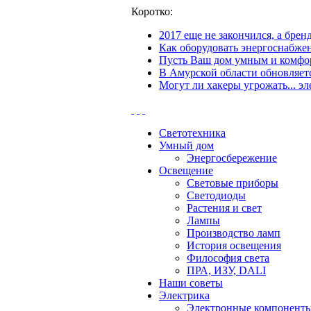
Коротко:
2017 еще не закончился, а бре
Как оборудовать энергоснабжен
Пусть Ваш дом умным и комфор
В Амурской области обновляетс
Могут ли хакеры угрожать... эл
Светотехника
Умный дом
Энергосбережение
Освещение
Световые приборы
Светодиоды
Растения и свет
Лампы
Производство ламп
История освещения
Философия света
ПРА, ИЗУ, DALI
Наши советы
Электрика
Электронные компонент