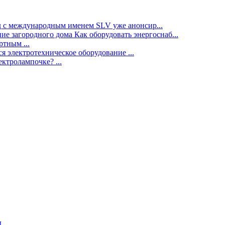
нд с международным именем SLV уже анонсир...
ие загородного дома Как оборудовать энергоснаб...
тным ...
я электротехническое оборудование ...
ектролампочке? ...
ы