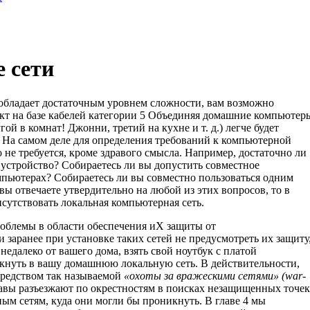
 сети
 обладает достаточным уровнем сложности, вам возможно
ект на базе кабелей категории 5 Объединяя домашние компьютер
ой в комнат! Джонни, третий на кухне и т. д.) легче будет
 На самом деле для определения требований к компьютерной
о не требуется, кроме здравого смысла. Например, достаточно ли
 устройство? Собираетесь ли вы допустить совместное
пьютерах? Собираетесь ли вы совместно пользо­ваться одним
вы отвечаете утвердительно на любой из этих вопросов, то в
сутствовать локальная компьютерная сеть.
облемы в области обеспечения иХ защиты от
 заранее при установке таких сетей не предусмотреть их защиту
недале­ко от вашего дома, взять свой ноутбук с платой
икнуть в вашу домашнюю локальную сеть. В действительности,
средством так называемой
«охоты за вражески­
ми сетями» (
war
-
абавы разъезжают по окре­стностям в поисках незащищенных точек
ым сетям, куда они могли бы проникнуть. В главе 4 мы