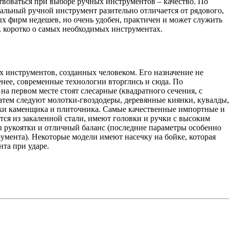
ствоваться при выборе ручных инструментов – качество. По
альный ручной инструмент разительно отличается от рядового,
х фирм недешев, но очень удобен, практичен и может служить
, коротко о самых необходимых инструментах.
х инструментов, созданных человеком. Его назначение не
менее, современные технологии вторглись и сюда. По
на первом месте стоят слесарные (квадратного сечения, с
атем следуют молотки-гвоздодеры, деревянные киянки, кувалды,
ки каменщика и плиточника. Самые качественные импортные и
ся из закаленной стали, имеют головки и ручки с высоким
ы рукоятки и отличный баланс (последние параметры особенно
умента). Некоторые модели имеют насечку на бойке, которая
та при ударе.