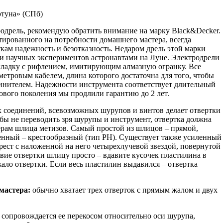
туна» (СПб)
одрель, рекомендую обратить внимание на марку Black&Decker.
тированного на потребности домашнего мастера, всегда
ткам надежность и безотказность. Недаром дрель этой марки
и научных экспериментов астронавтами на Луне. Электродрели
кладку с рифлением, имитирующим алмазную огранку. Все
етровым кабелем, длина которого достаточна для того, чтобы
длинителем. Надежности инструмента соответствует длительный
нового поколения мы продлили гарантию до 2 лет.
 соединений, всевозможных шурупов и винтов делает отвертки
бы не переводить зря шурупы и инструмент, отвертка должна
ерам шлица метизов. Самый простой из шлицов – прямой,
ненный – крестообразный (тип PH). Существует также усиленный
ест с наложенной на него четырехлучевой звездой, повернутой
твие отвертки шлицу просто – вдавите кусочек пластилина в
жало отвертки. Если весь пластилин выдавился – отвертка
мастера:
обычно хватает трех отверток с прямым жалом и двух
 сопровождается ее перекосом относительно оси шурупа,