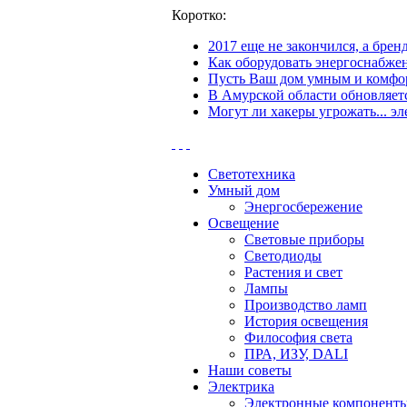
Коротко:
2017 еще не закончился, а бре
Как оборудовать энергоснабжен
Пусть Ваш дом умным и комфор
В Амурской области обновляетс
Могут ли хакеры угрожать... эл
Светотехника
Умный дом
Энергосбережение
Освещение
Световые приборы
Светодиоды
Растения и свет
Лампы
Производство ламп
История освещения
Философия света
ПРА, ИЗУ, DALI
Наши советы
Электрика
Электронные компонент