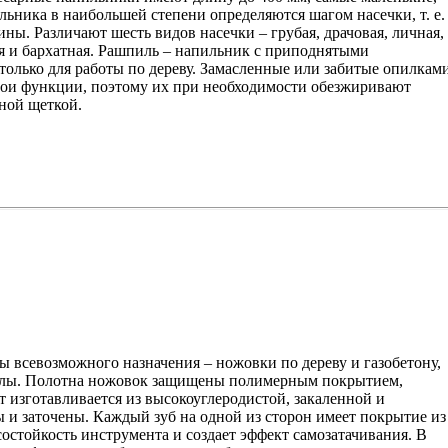
льника в наибольшей степени определяются шагом насечки, т. е.
ны. Различают шесть видов насечки – грубая, драчовая, личная,
ая и бархатная. Рашпиль – напильник с приподнятыми
только для работы по дереву. Замасленные или забитые опилкам
ои функции, поэтому их при необходимости обезжиривают
ной щеткой.
 всевозможного назначения – ножовки по дереву и газобетону,
илы. Полотна ножовок защищены полимерным покрытием,
т изготавливается из высокоуглеродистой, закаленной и
ы и заточены. Каждый зуб на одной из сторон имеет покрытие из
состойкость инструмента и создает эффект самозатачивания. В