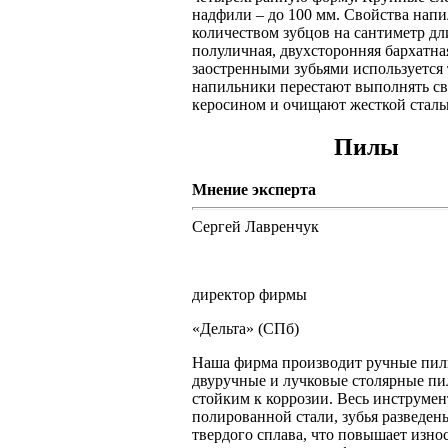
надфили – до 100 мм. Свойства напи
количеством зубцов на сантиметр дли
полуличная, двухсторонняя бархатн
заостренными зубьями используется 
напильники перестают выполнять св
керосином и очищают жесткой сталь
Пилы
Мнение эксперта
Сергей Лавренчук
директор фирмы
«Дельта» (СПб)
Наша фирма производит ручные пилы
двуручные и лучковые столярные п
стойким к коррозии. Весь инструмен
полированной стали, зубья разведен
твердого сплава, что повышает изно