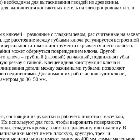
) необходимы для вытаскивания гвоздей из древесины.
для выполнения контактных петель на электропроводах и т. п.
 ключей – разводные с гладким зевом, рас считанные на захват
м, где расстояние между губками ключа регулируется встроенной
иверсальности такого инструмента скрывается и его слабость –
гайки может обернуться повреждением ключа. Другой
го ключа – трубный (газовый) рычажный, подвижная губка
ную резьбу с гайкой. Клещевидная конструкция ключа и
аклинивания детали между зажимными губками позволяют
ми соединениями. Для домашних работ используют ключи,
аметром до 36–50 мм.
т, состоящий из рукоятки и рабочего полотна с насечкой,
. Их используют для того, чтобы выровнять поверхность
овки, сгладить кромку, зачистить ржавчину или окалину. В
напильники могут иметь плоскую, круглую, трех- и
сарные напильники имеют длину до 400 мм, самые маленькие,