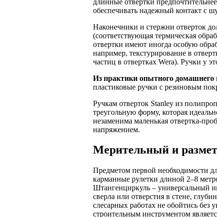
длинные отвертки предпочтительнее,
обеспечивать надежный контакт с ш
Наконечники и стержни отверток до
(соответствующая термическая обраб
отвертки имеют иногда особую обраб
например, текстурирование в отверт
частиц в отвертках Wera). Ручки у 
Из практики опытного домашнего 
пластиковые ручки с резиновым пок
Ручкам отверток Stanley из полипр
треугольную форму, которая идеальн
незаменима маленькая отвертка-про
напряжением.
Мерительный и разме
Предметом первой необходимости дл
карманные рулетки длиной 2–8 метр
Штангенциркуль – универсальный ин
сверла или отверстия в стене, глуби
слесарных работах не обойтись без 
строительным инструментом является