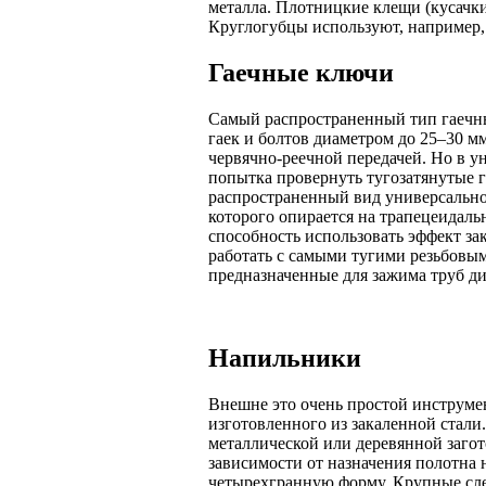
металла. Плотницкие клещи (кусачки
Круглогубцы используют, например, 
Гаечные ключи
Самый распространенный тип гаечных
гаек и болтов диаметром до 25–30 м
червячно-реечной передачей. Но в ун
попытка провернуть тугозатянутые 
распространенный вид универсально
которого опирается на трапецеидаль
способность использовать эффект з
работать с самыми тугими резьбовы
предназначенные для зажима труб ди
Напильники
Внешне это очень простой инструмен
изготовленного из закаленной стали
металлической или деревянной загот
зависимости от назначения полотна 
четырехгранную форму. Крупные сле