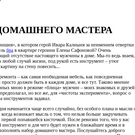
ДОМАШНЕГО МАСТЕРА
вишня», в котором герой Ивара Калныня за неимением отвертки
ель
бра
в квартире героини Елены Сафоновой? Очень
щий отсутствие настоящего мужчины в доме. Мы-то ведь знаем,
а любой случай жизни, под рукой есть инструмент – утюг
картину на стену повесить...
емонта – как самая необходимая мебель, как повседневная
 просто должен быть в каждом доме, и все тут. Таково мнение
ных мною в режиме «блица» мужчин – моих знакомых и друзей
е предполагал, но все же, для «чистоты эксперимента», вопрос о
а инструментов задавал.
я начинается чаще всего случайно, без особого плана и мысли 
 когда возникает мысль о том, что нельзя больше закручивать
 первой попавшейся кисточкой. После ревизии того, что у вас
й инструмент и для чего будет нужен в ближайшее время и в
пополнять набор домашнего мастера. Послушайтесь доброго