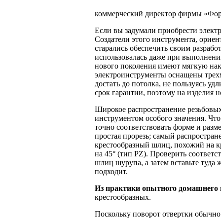
коммерческий директор фирмы «Фор
Если вы задумали приобрести электр
Создатели этого инструмента, ориен
старались обеспечить своим разрабо
использовалась даже при выполнени
нового поколения имеют мягкую на
электроинструменты оснащены трехм
достать до потолка, не пользуясь у
срок гарантии, поэтому на изделия 
Широкое распространение резьбовых
инструментом особого значения. Что
точно соответствовать форме и разм
простая прорезь; самый распростра
крестообразный шлиц, похожий на кр
на 45
°
(тип PZ). Проверить соответс
шлиц шурупа, а затем вставьте туда 
подходит.
Из практики опытного домашнего 
крестообразных.
Поскольку поворот отвертки обычно