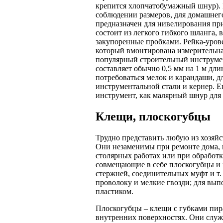
крепится хлопчатобумажный шнур). Н
соблюдении размеров, для домашнег
предназначен для нивелирования пр
состоит из легкого гибкого шланга,
закупоренные пробками. Рейка-урове
который вмонтирована измерительна
популярный строительный инструмен
составляет обычно 0,5 мм на 1 м дли
потребоваться мелок и карандаши, дл
инструментальной стали и кернер. 
инструмент, как малярный шнур для
Клещи, плоскогубцы
Трудно представить любую из хозяйс
Они незаменимы при ремонте дома, 
столярных работах или при обработк
совмещающие в себе плоскогубцы и 
стержней, соединительных муфт и т.
проволоку и мелкие гвозди; для вы
пластиком.
Плоскогубцы – клещи с губками пир
внутренних поверхностях. Они служа