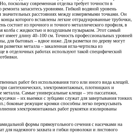
о, поскольку современная отделка требует точности в
о ремонта запаситесь уровнями. Гибкий водяной уровень
и значительных расстояниях между измеряемыми точками. Он
 в концы которого вставлены легкие отградуированные трубочки,
нь состоит из прочного и точного металлического профиля, в
я колба с жидкостью и воздушным пузырьком. Этот самый
т имеет длину 40–100 см. Точность профессиональных уровней
ны, для бытовых – вдвое ниже. Для разметки по дереву могут
я разметки металла – закаленная игла-чертилка из
Еще в отделочных работах используют такой специфический
 отбивки.
твенных работ без использования того или иного вида клещей.
при сантехнических, электромонтажных, плотницких и
е металла. Самые универсальные клещи – это пассатижи,
кусачки – их выемки с зубцами служат для завертывания тонких
 п.; боковые режущие кромки способны легко перекусывать
полнения электромонтажных работ рукоятки изолированы
амидальной формы прямоугольного сечения с насечками на
т для надежного захвата и гибки проволоки и листового