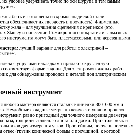
 их удобнее удерживать точно по оси шурупа и тем самым
урупом.
лжны быть изготовлены из хромованадиевой стали
отка обеспечивает их твердость и прочность). Фирменные
отку жала – для улучшения сцепления с крепежом (это,
ках Stanley и нанесение 15-микронного покрытия из алмазных
этого инструмента могут быть пластмассовыми или деревянными.
мастера:
лучший вариант для работы с электрикой –
рытием.
опилена с упругими накладками придают скругленную
о соответствует форме ладони. Для электромонтажных работ
бник для обнаружения проводов и деталей под электрическим
точный инструмент
я любого мастера являются стальные линейки 300–600 мм и
ов. Неудобные складные метры практически ушли в прошлое.
струмент, равно пригодный для точного измерения диаметра
ны паза, толщины стального листа или доски. При столярных и
угольников для измерения углов. Простейшим, но очень полезны
 отвес (грузик конической формы с проушиной, к которой