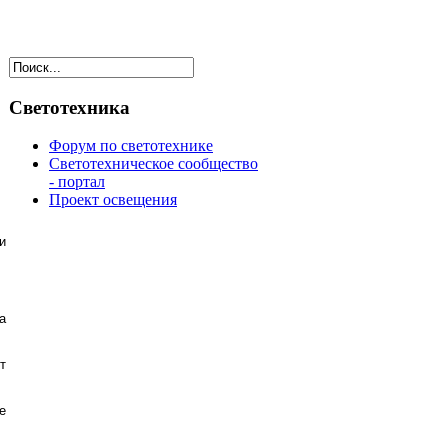
Светотехника
Форум по светотехнике
Светотехническое сообщество
- портал
Проект освещения
и
а
т
е