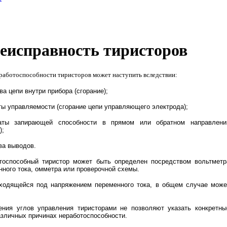
неисправность тиристоров
работоспособности тиристоров может наступить вследстви
и
:
ва цепи внутри прибора (сгорание);
аты управляемости (сгорание цепи управляющего электрода);
аты запирающей способности в прямом или обратном направлени
);
ва выводов.
тоспособный тиристор может быть определен посредством вольтметр
нного тока, омметра или проверочной схемы.
аходящейся под напряжением переменного тока, в общем случае може
ния углов управления тиристорами не позволяют указать конкретны
азличных причинах неработоспособности.