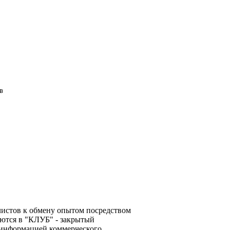
в
алистов к обмену опытом посредством
ются в "КЛУБ" - закрытый
 информацией коммерческого