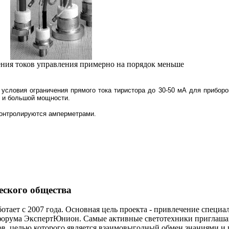
ения токов управления примерно на порядок меньше
 условия ограничения прямого тока тиристора до 30-50 мА для приборо
й и большой мощности.
контролируются амперметрами.
еского общества
отает с 2007 года. Основная цель проекта - привлечение специ
форума ЭкспертЮнион. Самые активные светотехники приглаша
ов, целью которого является взаимовыгодный обмен знаниями и