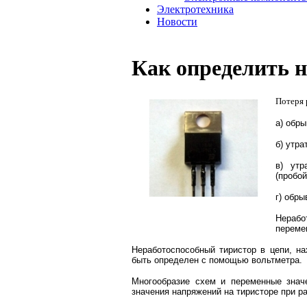
Электротехника
Новости
Как определить 
Потеря 
а) обры
б) утр
в) утр
(пробой
г) обры
Нерабо
переме
Неработоспособный тиристор в цепи, н
быть определен с помощью вольтметра.
Многообразие схем и переменные значе
значения напряжений на тиристоре при р