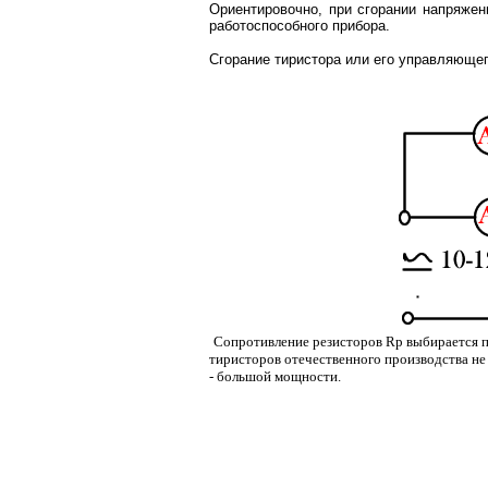
Ориентировочно, при сгорании напряжен
работоспособного прибора.
Сгорание тиристора или его управляюще
Сопротивление резисторов Rp выбирается п
тиристоров отечественного производства н
- большой мощности.