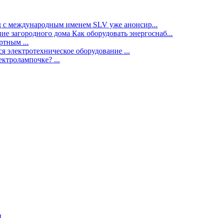
нд с международным именем SLV уже анонсир...
ие загородного дома Как оборудовать энергоснаб...
тным ...
я электротехническое оборудование ...
ектролампочке? ...
ы