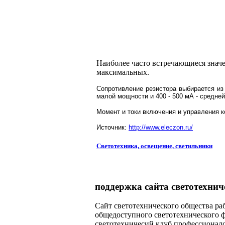
Наиболее часто встречающиеся знач
максимальных.
Сопротивление резистора выбирается из
малой мощности и 400 - 500 мА - средне
Момент и токи включения и управления 
Источник:
http://www.eleczon.ru/
Светотехника, освещение, светильники
поддержка сайта светотехнич
Сайт светотехнического общества раб
общедоступного светотехнического 
светотехничесий клуб профессионал