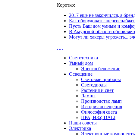
Коротко:
2017 еще не закончился, а бре
Как оборудовать энергоснабжен
Пусть Ваш дом умным и комфор
В Амурской области обновляетс
Могут ли хакеры угрожать... эл
Светотехника
Умный дом
Энергосбережение
Освещение
Световые приборы
Светодиоды
Растения и свет
Лампы
Производство ламп
История освещения
Философия света
ПРА, ИЗУ, DALI
Наши советы
Электрика
Электронные компонент