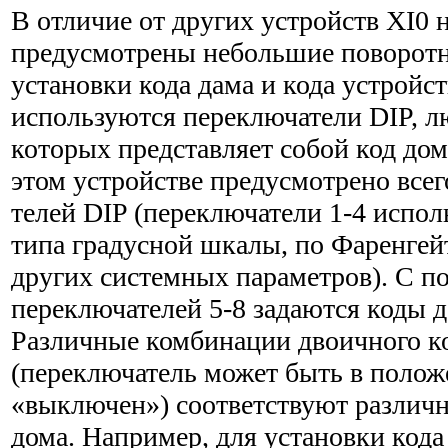
В отличие от других устройств XI0 
предусмотре­ны небольшие поворот
установки кода дама и кода устройст
используются переключатели DIP, л
которых представляет собой код дома
этом устройстве предусмотрено всег
телей DIP (переключатели 1-4 испол
типа градус­ной шкалы, по Фаренгей
других системных пара­метров). С 
переключателей 5-8 задаются коды до
Различные комбинации двоичного к
(переключатель может быть в поло
«выключен») соответствуют различ
дома. Например, для уста­новки кода