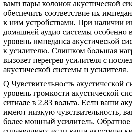
вами пары колонок акустической с
обеспечить соответствие их импеда
к ним устройст­вами. При наличии 
домашней аудио системы особенно 
уровень импеданса акустической с
к усилителю. Слишком большая нагр
вызовет перегрев уси­лителя с пос
акустической системы и усилителя.
Q Чувствительность акустической с
уровень громкости аку­стической с
сигнале в 2.83 вольта. Если ваши а
имеют низкую чувствительность, ва
более мощный усилитель. Обратное
справедливо: если ваши акустическ