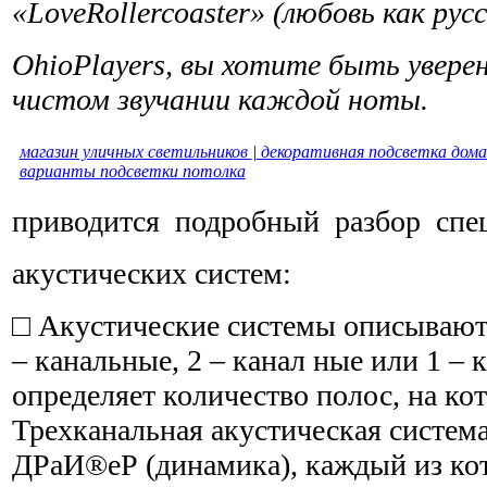
«
Love
Rollercoaster
» (любовь как рус
Ohio
Players
, вы хотите быть увере
чистом звучании каждой ноты.
магазин уличных светильников
|
декоративная подсветка дом
варианты подсветки потолка
приводится подробный разбор спе
акустических систем:
□ Акустические системы описываютс
– канальные, 2 – канал ные или 1 – 
определяет количество полос, на кот
Трехканальная акустическая система
ДРаИ®еР (динамика), каждый из к