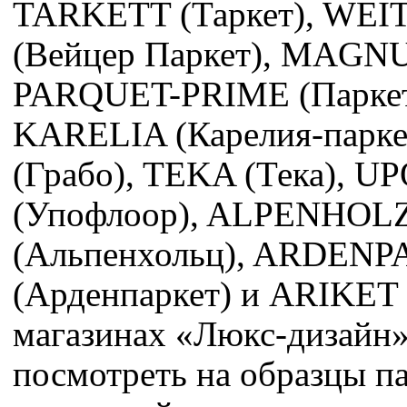
TARKETT (Таркет), WE
(Вейцер Паркет), MAG
PARQUET-PRIME (Паркет
KARELIA (Карелия-парк
(Грабо), TEKA (Тека), 
(Упофлоор), ALPENHOL
(Альпенхольц), ARDEN
(Арденпаркет) и ARIKET 
магазинах «Люкс-дизайн
посмотреть на образцы п