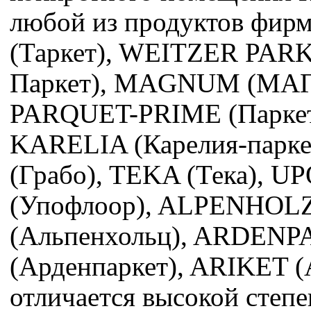
любой из продуктов фи
(Таркет), WEITZER PAR
Паркет), MAGNUM (МА
PARQUET-PRIME (Паркет
KARELIA (Карелия-парк
(Грабо), TEKA (Тека), 
(Упофлоор), ALPENHOL
(Альпенхольц), ARDEN
(Арденпаркет), ARIKET (
отличается высокой степ