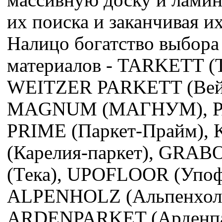
их поиска и заканчивая и
Налицо богатство выбора
материалов - TARKETT (Т
WEITZER PARKETT (Вейц
MAGNUM (МАГНУМ), P
PRIME (Паркет-Прайм),
(Карелия-паркет), GRABO
(Тека), UPOFLOOR (Упоф
ALPENHOLZ (Альпенхоль
ARDENPARKET (Арденпа