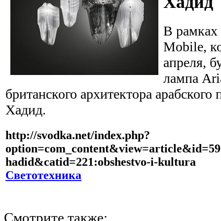
Хадид
В рамках 
Mobile, к
апреля, б
лампа Ari
британского архитектора арабского
Хадид.
http://svodka.net/index.php?
option=com_content&view=article&id=596
hadid&catid=221:obshestvo-i-kultura
Светотехника
Смотрите также: