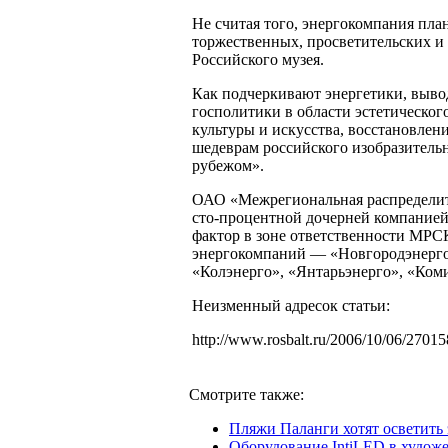
Не считая того, энергокомпания пл
торжественных, просветительских и
Российского музея.
Как подчеркивают энергетики, выво
госполитики в области эстетическог
культуры и искусства, восстановлен
шедеврам российского изобразительн
рубежом».
ОАО «Межрегиональная распределит
сто-процентной дочерней компанией
фактор в зоне ответственности МРСК
энергокомпаний — «Новгородэнерго»
«Колэнерго», «Янтарьэнерго», «Ком
Неизменный адресок статьи:
http://www.rosbalt.ru/2006/10/06/27015
Смотрите также:
Пляжи Паланги хотят осветить
Оборудование IntiLED в художе