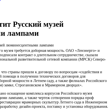
тит Русский музей
и лампами
узей люминесцентными лампами
го музея требуется доборная мощность. ОАО «Ленэнерго» и
дписали контракт о длительном сотрудничестве, сказали
иональной разветвительной сетевой компании (МРСК) Северо-
я, что страны пришли к договору по вопросцам «содействия и
ой помощи в получении технических договоров для
борной мощности в Летнем саду, а также филиалах Российского
) замке, Строгановском и Мраморном дворцах».
вано оснащение комплекса корпусов Российского музея
ми лампами, а также чертеж сотворения порядка проф
реставрации мраморных скульптур Летнего сада в Инженерном
 разработку дизайн-проекта, поставку и установка оборудования.