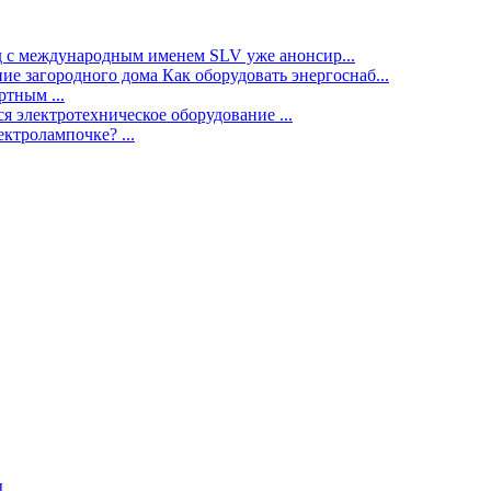
нд с международным именем SLV уже анонсир...
ие загородного дома Как оборудовать энергоснаб...
тным ...
я электротехническое оборудование ...
ектролампочке? ...
ы