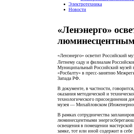
Электротехника
Новости
«Ленэнерго» осве
люминесцентным
«Ленэнерго» осветит Российский м
Летнему саду и филиалам Российско
Муниципальный Российский музей по
«Росбалту» в пресс-занятию Межрег
Запада РФ.
В документе, в частности, говоритс
оказания методической и техническ
технологического присоединения до
музея — Михайловском (Инженерном
В рамках сотрудничества запланиро
люминесцентными энергосберегающи
освещения в помещении мастерской 
замке, тот или иной содержит в себе