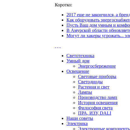
Коротко:
2017 еще не закончился, а бре
Как оборудовать энергоснабжен
Пусть Ваш дом умным и комфор
В Амурской области обновляетс
Могут ли хакеры угрожать... эл
Светотехника
Умный дом
Энергосбережение
Освещение
Световые приборы
Светодиоды
Растения и свет
Лампы
Производство ламп
История освещения
Философия света
ПРА, ИЗУ, DALI
Наши советы
Электрика
Электронные компонент