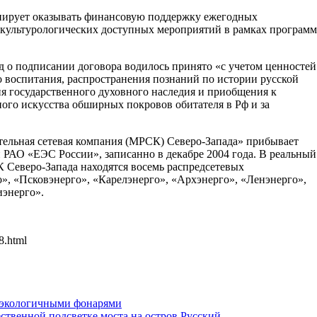
анирует оказывать финансовую поддержку ежегодных
 культурологических доступных мероприятий в рамках программ
д о подписании договора водилось принято «с учетом ценностей
о воспитания, распространения познаний по истории русской
ия государственного духовного наследия и приобщения к
ого искусства обширных покровов обитателя в Рф и за
ельная сетевая компания (МРСК) Северо-Запада» прибывает
 РАО «ЕЭС России», записанно в декабре 2004 года. В реальный
 Северо-Запада находятся восемь распредсетевых
, «Псковэнерго», «Карелэнерго», «Архэнерго», «Ленэнерго»,
иэнерго».
8.html
 экологичными фонарями
ственной подсветке моста на остров Русский