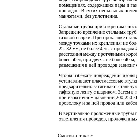
помещениях, содержащих пары и газ
проводов. В сухих непыльных помещ
манжетами, без уплотнения.
Стальные трубы при открытом спосо
Запрещено крепление стальных труб
газовой сварки. При прокладке ста
между точками их крепления: не боле
25- 32 мм, не более 4 м - с проходом
расстояния между протяжными коробк
более 50 м; при двух - не более 40 м
размещения в ней проводов зависит 
Чтобы избежать повреждения изоляц
устанавливают пластмассовые втулки
предварительно затягивают стальную
тафтяную ленту с шариком. Затем в
при избыточном давлении 200-250 к
проволоку и за ней провод или кабе
В вертикально проложенные трубы пр
ответвления проводов, проложенных 
Смотрите также: