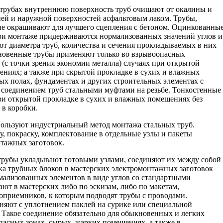
трубах внутреннюю поверхность труб очищают от окалины и
ней и наружной поверхностей асфальтовым лаком. Трубы,
не окрашивают для лучшего сцепления с бетоном. Оцинкованны
ри монтаже придерживаются нормализованных значений углов и
 от диаметра труб, количества и сечения прокладываемых в них
новенные трубы применяют только во взрывоопасных
 (с точки зрения экономии металла) случаях при открытой
ениях; а также при скрытой прокладке в сухих и влажных
ых полах, фундаментах и других строительных элементах с
 соединением труб стальными муфтами на резьбе. Тонкостенные
и открытой прокладке в сухих и влажных помещениях без
 в коробки.
ользуют индустриальный метод монтажа стальных труб.
ку, покраску, комплектование в отдельные узлы и пакеты
тажных заготовок.
трубы укладывают готовыми узлами, соединяют их между собой
вка трубных блоков в мастерских электромонтажных заготовок
мализованных элементов в виде углов со стандартными
ают в мастерских либо по эскизам, либо по макетам,
приемников, к которым подводят трубы с проводами.
няют с уплотнением паклей на сурике или специальной
Такое соединение обязательно для обыкновенных и легких
пасных зонах, сырых, жарких помещениях, а также в