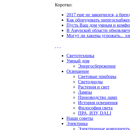
Коротко:
2017 еще не закончился, а бре
Как оборудовать энергоснабжен
Пусть Ваш дом умным и комфор
В Амурской области обновляетс
Могут ли хакеры угрожать... эл
Светотехника
Умный дом
Энергосбережение
Освещение
Световые приборы
Светодиоды
Растения и свет
Лампы
Производство ламп
История освещения
Философия света
ПРА, ИЗУ, DALI
Наши советы
Электрика
Электронные компонент