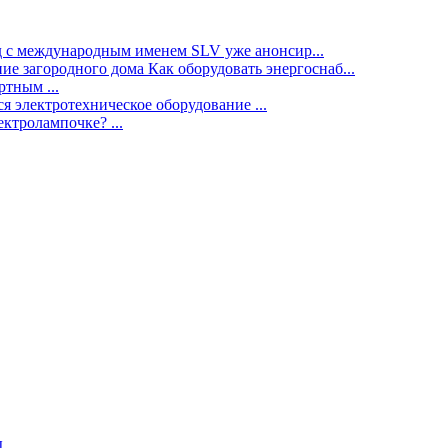
нд с международным именем SLV уже анонсир...
ие загородного дома Как оборудовать энергоснаб...
тным ...
я электротехническое оборудование ...
ектролампочке? ...
ы