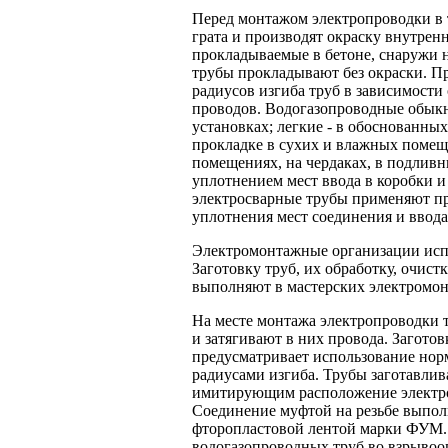
Перед монтажом электропроводки в 
грата и производят окраску внутрен
прокладываемые в бетоне, снаружи 
трубы прокладывают без окраски. П
радиусов изгиба труб в зависимости
проводов. Водогазопроводные обык
установках; легкие - в обоснованных
прокладке в сухих и влажных помещ
помещениях, на чердаках, в подливн
уплотнением мест ввода в коробки и
электросварные трубы применяют пр
уплотнения мест соединения и ввода
Электромонтажные организации исп
Заготовку труб, их обработку, очист
выполняют в мастерских электромон
На месте монтажа электропроводки 
и затягивают в них провода. Загото
предусматривает использование нор
радиусами изгиба. Трубы заготавлив
имитирующим расположение электро
Соединение муфтой на резьбе выпол
фторопластовой лентой марки ФУМ. 
водогазопроводных труб во взрывоо