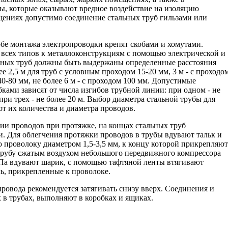
ы, которые оказывают вредное воздействие на изоляцию
ениях допустимо соединение стальных труб гильзами или
бе монтажа электропроводки крепят скобами и хомутами.
 всех типов к металлоконструкциям с помощью электрической и
льных труб должны быть выдержаны определенные расстояния
е 2,5 м для труб с условным проходом 15-20 мм, 3 м - с проходо
 40-80 мм, не более 6 м - с проходом 100 мм. Допустимые
ами зависят от числа изгибов трубной линии: при одном - не
; при трех - не более 20 м. Выбор диаметра стальной трубы для
от их количества и диаметра проводов.
ии проводов при протяжке, на концах стальных труб
. Для облегчения протяжки проводов в трубы вдувают тальк и
 проволоку диаметром 1,5-3,5 мм, к концу которой прикрепляют
 трубу сжатым воздухом небольшого передвижного компрессора
Па вдувают шарик, с помощью тафтяной ленты втягивают
ль, прикрепленные к проволоке.
овода рекомендуется затягивать снизу вверх. Соединения и
в трубах, выполняют в коробках и ящиках.