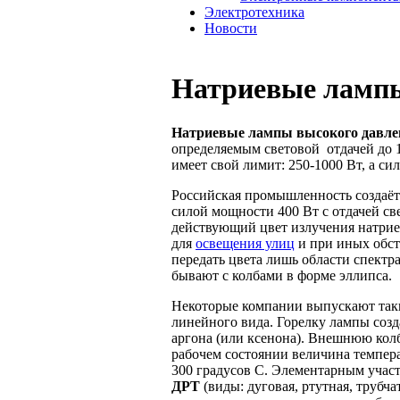
Электротехника
Новости
Натриевые лампы
Натриевые лампы высокого давле
определяемым световой отдачей до 
имеет свой лимит: 250-1000 Вт, а с
Российская промышленность создаёт
силой мощности 400 Вт с отдачей св
действующий цвет излучения натрие
для
освещения улиц
и при иных обст
передать цвета лишь области спектр
бывают с колбами в форме эллипса.
Некоторые компании выпускают таки
линейного вида. Горелку лампы соз
аргона (или ксенона). Внешнюю кол
рабочем состоянии величина темпера
300 градусов С. Элементарным учас
ДРТ
(виды: дуговая, ртутная, трубч