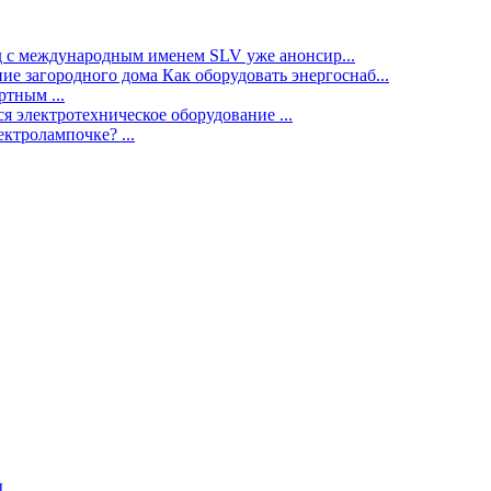
нд с международным именем SLV уже анонсир...
ие загородного дома Как оборудовать энергоснаб...
тным ...
я электротехническое оборудование ...
ектролампочке? ...
ы