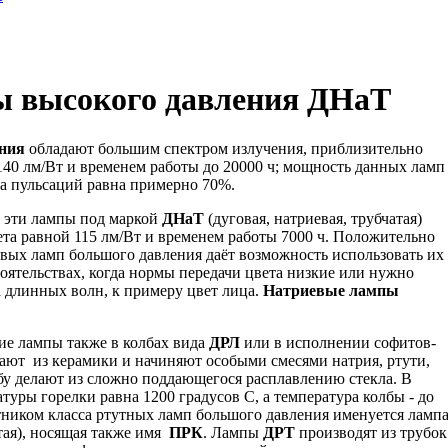
 высокого давления ДНаТ
ния
обладают большим спектром излучения, приблизительно
140 лм/Вт и временем работы до 20000 ч; мощность данных ламп
ила пульсаций равна примерно 70%.
 эти лампы под маркой
ДНаТ
(дуговая, натриевая, трубчатая)
ета равной 115 лм/Вт и временем работы 7000 ч. Положительно
вых ламп большого давления даёт возможность использовать их
оятельствах, когда нормы передачи цвета низкие или нужно
а длинных волн, к примеру цвет лица.
Натриевые лампы
е лампы также в колбах вида
ДРЛ
или в исполнении софитов-
дают из керамики и начиняют особыми смесями натрия, ртути,
бу делают из сложно поддающегося расплавлению стекла. В
туры горелки равна 1200 градусов С, а температура колбы - до
тником класса ртутных ламп большого давления именуется ламп
атая), носящая также имя
ПРК
. Лампы
ДРТ
производят из трубок