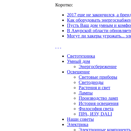
Коротко:
2017 еще не закончился, а бре
Как оборудовать энергоснабжен
Пусть Ваш дом умным и комфор
В Амурской области обновляетс
Могут ли хакеры угрожать... эл
Светотехника
Умный дом
Энергосбережение
Освещение
Световые приборы
Светодиоды
Растения и свет
Лампы
Производство ламп
История освещения
Философия света
ПРА, ИЗУ, DALI
Наши советы
Электрика
Электронные компонент