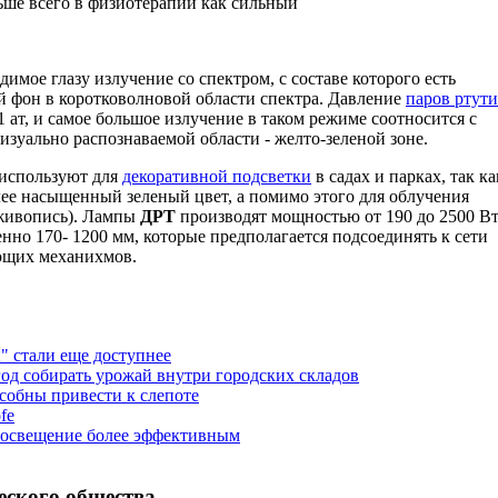
ьше всего в физиотерапии как сильный
имое глазу излучение со спектром, с составе которого есть
й фон в коротковолновой области спектра. Давление
паров ртути
 ат, и самое большое излучение в таком режиме соотносится с
изуально распознаваемой области - желто-зеленой зоне.
используют для
декоративной подсветки
в садах и парках, так ка
олее насыщенный зеленый цвет, а помимо этого для облучения
 живопись). Лампы
ДРТ
производят мощностью от 190 до 2500 В
нно 170- 1200 мм, которые предполагается подсоединять к сети
ющих механихмов.
 стали еще доступнее
од собирать урожай внутри городских складов
обны привести к слепоте
fe
 освещение более эффективным
еского общества