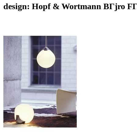
design: Hopf & Wortmann BГјro FГ