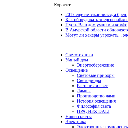
Коротко:
2017 еще не закончился, а бре
Как оборудовать энергоснабжен
Пусть Ваш дом умным и комфор
В Амурской области обновляетс
Могут ли хакеры угрожать... эл
Светотехника
Умный дом
Энергосбережение
Освещение
Световые приборы
Светодиоды
Растения и свет
Лампы
Производство ламп
История освещения
Философия света
ПРА, ИЗУ, DALI
Наши советы
Электрика
Электронные компонент