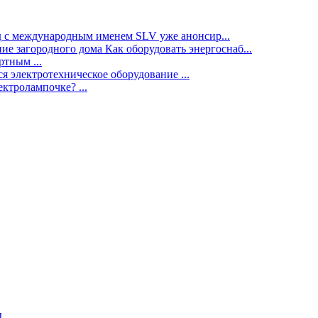
нд с международным именем SLV уже анонсир...
ие загородного дома Как оборудовать энергоснаб...
тным ...
я электротехническое оборудование ...
ектролампочке? ...
ы