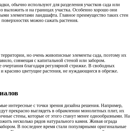
дки, обычно используют для разделения участков сада или
но выложить и на границах участка. Особенно хорошо они
нными элементами ландшафта. Главное преимущество таких стен
х поверхностях можно сажать растения.
 территории, но очень живописные элементы сада, поэтому их
равило, совмещая с капитальной стеной или забором.
е очертания благодаря регулярной стрижке. В свободных
и красиво цветущие растения, не нуждающиеся в обрезке.
иалов
мые интересные с точки зрения дизайна решения. Например,
дут прекрасно выглядеть в обрамлении монолитных плит, их
чные стены, которые от этого станут менее однообразными. На
жить несколько рядов натурального камня. Живая ограда
 забором. В последнее время стали популярными оригинальные