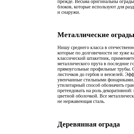
прежде. Весьма оригинальны ограды
блоков, которые используют для раз
и снаружи.
Металлические оград
Нишу среднего класса в отечествен
которые по долговечности не хуже 
классический штакетник, применяетс
металлического прута в последние г
прямоугольные профильные трубы. О
листочков до гербов и вензелей. Э
увенчанные стильными фонариками. Н
утилитарный способ обозначить гран
претендовать на роль декоративной:
цветной оболочкой. Все металлическ
не нержавеющая сталь.
Деревянная ограда