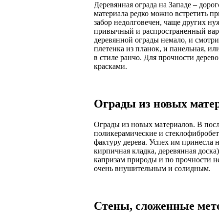
Деревянная ограда на Западе – доро
материала редко можно встретить пр
забор недолговечен, чаще других ну
привычный и распространенный вари
деревянной ограды немало, и смотрит
плетенка из планок, и панельная, ил
в стиле ранчо. Для прочности дере
красками.
Ограды из новых мате
Ограды из новых материалов. В пос
поликерамические и стеклофибробе
фактуру дерева. Успех им принесла н
кирпичная кладка, деревянная доска
капризам природы и по прочности не
очень внушительным и солидным.
Стены, сложенные мет