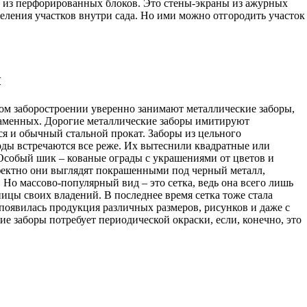
 из перфорированных блоков. Это стены-экраны из ажурных
деления участков внутри сада. Но ими можно отгородить участок
ы
ном заборостроении уверенно занимают металлические заборы,
каменных. Дорогие металлические заборы имитируют
я и обычный стальной прокат. Заборы из цельного
оды встречаются все реже. Их вытеснили квадратные или
собый шик – кованые ограды с украшениями от цветов и
ффектно они выглядят покрашенными под черный металл,
о массово-популярный вид – это сетка, ведь она всего лишь
ицы своих владений. В последнее время сетка тоже стала
 появилась продукция различных размеров, рисунков и даже с
ие заборы потребует периодической окраски, если, конечно, это