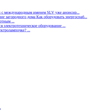
нд с международным именем SLV уже анонсир...
ие загородного дома Как оборудовать энергоснаб...
тным ...
я электротехническое оборудование ...
ектролампочке? ...
ы