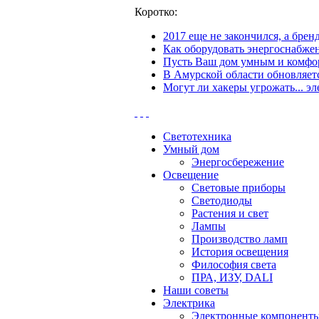
Коротко:
2017 еще не закончился, а бре
Как оборудовать энергоснабжен
Пусть Ваш дом умным и комфор
В Амурской области обновляетс
Могут ли хакеры угрожать... эл
Светотехника
Умный дом
Энергосбережение
Освещение
Световые приборы
Светодиоды
Растения и свет
Лампы
Производство ламп
История освещения
Философия света
ПРА, ИЗУ, DALI
Наши советы
Электрика
Электронные компонент