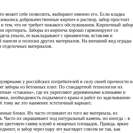
то может себе позволить, выбирают именно его. Если кладка
овались доброкачественные кирпич и раствор, забор простоит
а и тем, что не требует никакого обслуживания. Кирпичный забор
 ни протирать. Заборы из кирпича хорошо гармонируют со
ядела уныло, ее выкладывают с орнаментом, вставляя и
 панели и полоски других материалов. На внешний вид ограды
и отделочных материалов.
пулярными у российских потребителей в силу своей прочности и
дят заборы из бетонных плит. По стандартной технологии их
атные «стаканы», где их укрепляют деревянными клиньями и
овки, необходимость подъемного крана и работ по заделыванию
 К тому же это наименее эстетичный вариант.
онные блоки. Их часто отливают из того же материала, из
. Часто их окрашивают под натуральный камень, но иногда – в
е цветовую гамму клумб и мощеных площадок. Правда, яркие
днеют, и забор через пару лет выглядит совсем не так, как