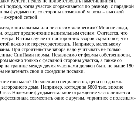
дку. Кстати, нельзя не приветствовать наметившийся в
 подход, когда участок огораживается по-разному: с парадной 
нном фундаменте, со стороны возможной угрозы – высокой
– ажурной сеткой.
зким, капитальным или чисто символическим? Многие люди,
, отдают предпочтение капитальным стенам. Считается, что
 метра. В этом случае от посторонних взоров скрыто все, что
сотой важно не переусердствовать. Например, маленькому
аны. При строительстве забора надо учитывать не только
ленные СниПами нормы. Независимо от формы собственности,
ром можно только с фасадной стороны участка, а также со
ор на границе между двумя участками должен быть не выше 180
ы не затенять свои и соседские посадки.
дение или мало? По мнению специалистов, цена его должна
 загородного дома. Например, коттедж за $800 тыс. вполне
20 тыс. Надежное фундаментальное ограждение часто лишается
 профессионала совместить одно с другим, «приятное с полезным»