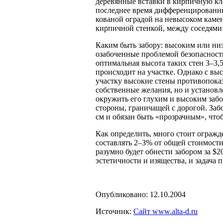
деревянные вставки в кирпичную кла
последнее время дифференцированный
кованой оградой на невысоком каме
кирпичной стенкой, между соседями 
Каким быть забору: высоким или ни
озабоченные проблемой безопасности
оптимальная высота таких стен 3–3,5
происходит на участке. Однако с вы
участку высокие стены противопоказ
собственные желания, но и установ
окружить его глухим и высоким забо
стороны, граничащей с дорогой. Заб
см и обязан быть «прозрачным», чтоб
Как определить, много стоит ограж
составлять 2–3% от общей стоимости
разумно будет обнести забором за $
эстетичности и изящества, и задача
Опубликовано: 12.10.2004
Источник:
Сайт www.alta-d.ru