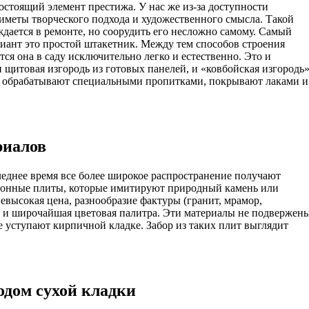
гостоящий элемент престижа. У нас же из-за доступности
иметы творческого подхода и художественного смысла. Такой
ждается в ремонте, но соорудить его несложно самому. Самый
ант это простой штакетник. Между тем способов строения
ся она в саду исключительно легко и естественно. Это и
и щитовая изгородь из готовых панелей, и «ковбойская изгородь
во обрабатывают специальными пропитками, покрывают лаками и
риалов
леднее время все более широкое распространение получают
тонные плиты, которые имитируют природный камень или
евысокая цена, разнообразие фактуры (гранит, мрамор,
) и широчайшая цветовая палитра. Эти материалы не подвержен
 уступают кирпичной кладке. Забор из таких плит выглядит
одом сухой кладки