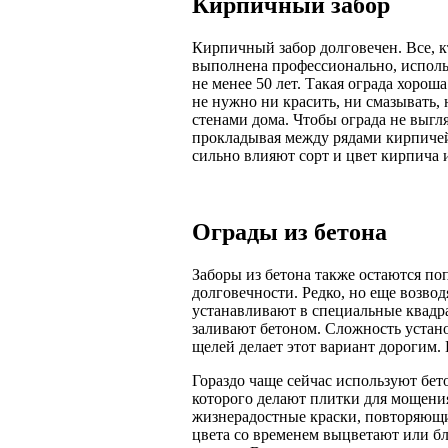
Кирпичный забор
Кирпичный забор долговечен. Все, к
выполнена профессионально, использ
не менее 50 лет. Такая ограда хорош
не нужно ни красить, ни смазывать,
стенами дома. Чтобы ограда не выгл
прокладывая между рядами кирпичей
сильно влияют сорт и цвет кирпича 
Ограды из бетона
Заборы из бетона также остаются по
долговечности. Редко, но еще возво
устанавливают в специальные квадр
заливают бетоном. Сложность устан
щелей делает этот вариант дорогим.
Гораздо чаще сейчас используют бет
которого делают плитки для мощения
жизнерадостные краски, повторяющи
цвета со временем выцветают или бле