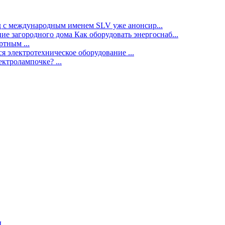
нд с международным именем SLV уже анонсир...
ие загородного дома Как оборудовать энергоснаб...
тным ...
я электротехническое оборудование ...
ектролампочке? ...
ы