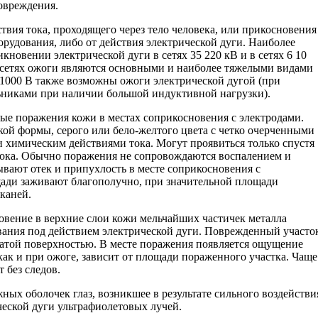
повреждения.
твия тока, проходящего через тело человека, или прикосновения
орудования, либо от действия электрической дуги. Наиболее
кновении электрической дуги в сетях 35 220 кВ и в сетях 6 10
х сетях ожоги являются основными и наиболее тяжелыми видами
 1000 В также возможны ожоги электрической дугой (при
никами при наличии большой индуктивной нагрузки).
ые поражения кожи в местах соприкосновения с электродами.
ой формы, серого или бело-желтого цвета с четко очерченными
 химическим действиями тока. Могут проявиться только спустя
 тока. Обычно поражения не сопровождаются воспалением и
ают отек и припухлость в месте соприкосновения с
ади заживают благополучно, при значительной площади
тканей.
вение в верхние слои кожи мельчайших частичек металла
ивания под действием электрической дуги. Поврежденный участо
ватой поверхностью. В месте поражения появляется ощущение
как и при ожоге, зависит от площади пораженного участка. Чаще
 без следов.
ых оболочек глаз, возникшее в результате сильного воздействи
еской дуги ультрафиолетовых лучей.