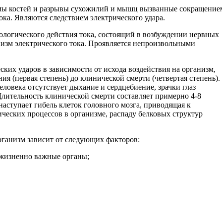
ы костей и разрывы сухожилий и мышц вызванные сокращение
ка. Являются следствием электрического удара.
иологического действия тока, состоящий в возбуждении нервных
низм электрического тока. Проявляется непроизвольными
ских ударов в зависимости от исхода воздействия на организм,
ния (первая степень) до клинической смерти (четвертая степень).
еловека отсутствует дыхание и сердцебиение, зрачки глаз
Длительность клинической смерти составляет примерно 4-8
наступает гибель клеток головного мозга, приводящая к
еских процессов в организме, распаду белковых структур
рганизм зависит от следующих факторов:
 жизненно важные органы;