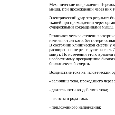
Механические повреждения Перелом
мышц, при прохождении через них то
Электрический удар это результат б
тканей при прохождении через орга
судорожными сокращениями мышц.
Различают четыре степени электриче
начиная от легкого, без потери созна
В состоянии клинической смерти у ч
расширены и не реагируют на свет. 
минут. По истечении этого времени 
необратимому прекращению биологич
биологической смерти.
Воздействие тока на человеческий о
- величины тока, проходящего через
- длительности воздействия тока;
- частоты и рода тока;
- приложенного напряжения;