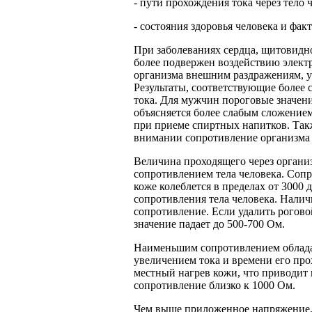
- пути прохождения тока через тело 
- состояния здоровья человека и фа
При заболеваниях сердца, щитовидн
более подвержен воздействию электр
организма внешним раздражениям, у
Результаты, соответствующие более
тока. Для мужчин пороговые значени
объясняется более слабым сложение
при приеме спиртных напитков. Так
внимании сопротивление организма
Величина проходящего через органи
сопротивлением тела человека. Сопр
коже колеблется в пределах от 3000
сопротивления тела человека. Наличи
сопротивление. Если удалить роговой
значение падает до 500-700 Ом.
Наименьшим сопротивлением обладает
увеличением тока и времени его про
местный нагрев кожи, что приводит
сопротивление близко к 1000 Ом.
Чем выше приложенное напряжение, 