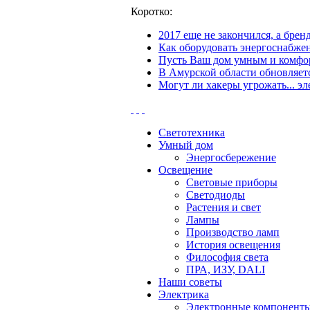
Коротко:
2017 еще не закончился, а бре
Как оборудовать энергоснабжен
Пусть Ваш дом умным и комфор
В Амурской области обновляетс
Могут ли хакеры угрожать... эл
Светотехника
Умный дом
Энергосбережение
Освещение
Световые приборы
Светодиоды
Растения и свет
Лампы
Производство ламп
История освещения
Философия света
ПРА, ИЗУ, DALI
Наши советы
Электрика
Электронные компонент