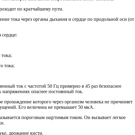
проходит по кратчайшему пути.
ние тока через органы дыхания и сердце по продольной оси (от
 сердце:
 тока;
о тока;
енный ток с частотой 50 Гц примерно в 45 раз безопаснее
х напряжениях опаснее постоянный ток.
ое прохождение которого через организм человека не причиняет
щущений. Его величина не превышает 50 мкА.
 называется пороговым ощутимым током. Он вызывает легкое
и.
уке, дрожание кисти.