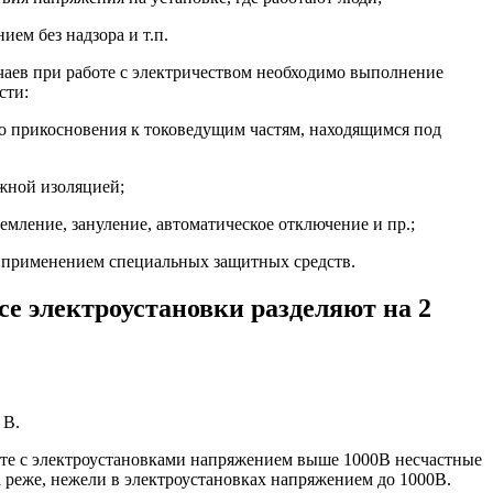
ием без надзора и т.п.
чаев при работе с электричеством необходимо выполнение
сти:
о прикосновения к токоведущим частям, находящимся под
ежной изоляцией;
земление, зануление, автоматическое отключение и пр.;
 с применением специальных защитных средств.
е электроустановки разделяют на 2
 В.
боте с электроустановками напряжением выше 1000В несчастные
а реже, нежели в электроустановках напряжением до 1000В.