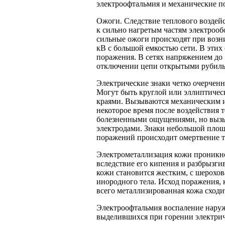
электроофтальмия и механические 
Ожоги. Следствие теплового воздейс
к сильно нагретым частям электрооб
сильные ожоги происходят при возни
кВ с большой емкостью сети. В эти
поражения. В сетях напряжением до
отключении цепи открытыми рубиль
Электрические знаки четко очерченн
Могут быть круглой или эллиптическ
краями. Вызываются механическим и
некоторое время после воздействия
болезненными ощущениями, но вызыв
электродами. Знаки небольшой площ
поражений происходит омертвение 
Электрометаллизация кожи проникно
вследствие его кипения и разбрызг
кожи становится жестким, с шерохо
инородного тела. Исход поражения, 
всего металлизированная кожа сходит
Электроофтальмия воспаление наружн
выделившихся при горении электрич