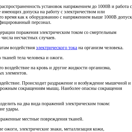
распространенность установок напряжением до 1000В и работа с
е имеющих допуска на работу с электричеством или
то время как к оборудованию с напряжением выше 1000В допуск
ифицированный персонал.
дерации поражения электрическим током со смертельным
 числа несчастных случаев.
татам воздействия
электрического тока
на организм человека.
в тканей тела человека и ожоги.
то воздействие на кровь и другие жидкости организма,
ых элементов.
оздействие. Происходит раздражение и возбуждение мышечной и
удорожным сокращениям мышц. Наиболее опасны сокращения
азделить на два вида поражений электрическим током:
ие удары.
выраженные местные повреждения тканей.
е ожоги, электрические знаки, металлизация кожи,