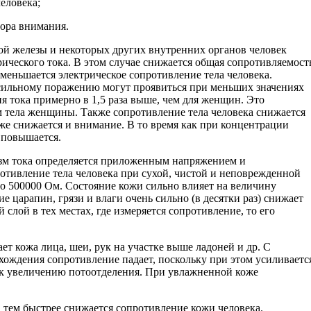
человека;
ктора внимания.
ой железы и некоторых других внутренних органов человек
ического тока. В этом случае снижается общая сопротивляемост
меньшается электрическое сопротивление тела человека.
 сильному поражению могут проявиться при меньших значениях
я тока примерно в 1,5 раза выше, чем для женщин. Это
м тела женщины. Также сопротивление тела человека снижается
же снижается и внимание. В то время как при концентрации
 повышается.
зм тока определяется приложенным напряжением и
отивление тела человека при сухой, чистой и неповрежденной
 до 500000 Ом. Состояние кожи сильно влияет на величину
е царапин, грязи и влаги очень сильно (в десятки раз) снижает
 слой в тех местах, где измеряется сопротивление, то его
 кожа лица, шеи, рук на участке выше ладоней и др. С
хождения сопротивление падает, поскольку при этом усиливаетс
 к увеличению потоотделения. При увлажненной коже
тем быстрее снижается сопротивление кожи человека.