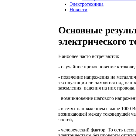
Электротехника
Новости
Основные резуль
электрического т
Наиболее часто встречаются:
- случайное прикосновение к токов
- появление напряжения на металлич
эксплуатации не находятся под нап
заземления, падения на них провода
- возникновение шагового напряжения
- в сетях напряжением свыше 1000 В
возникающей между токоведущей час
частей;
- человеческий фактор. То есть несо
электричеством без проверки отсутс