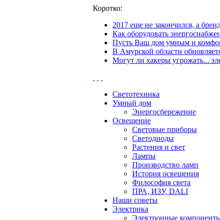
Коротко:
2017 еще не закончился, а бре
Как оборудовать энергоснабжен
Пусть Ваш дом умным и комфор
В Амурской области обновляетс
Могут ли хакеры угрожать... эл
Светотехника
Умный дом
Энергосбережение
Освещение
Световые приборы
Светодиоды
Растения и свет
Лампы
Производство ламп
История освещения
Философия света
ПРА, ИЗУ, DALI
Наши советы
Электрика
Электронные компонент