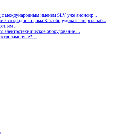
нд с международным именем SLV уже анонсир...
ие загородного дома Как оборудовать энергоснаб...
тным ...
я электротехническое оборудование ...
ектролампочке? ...
ы