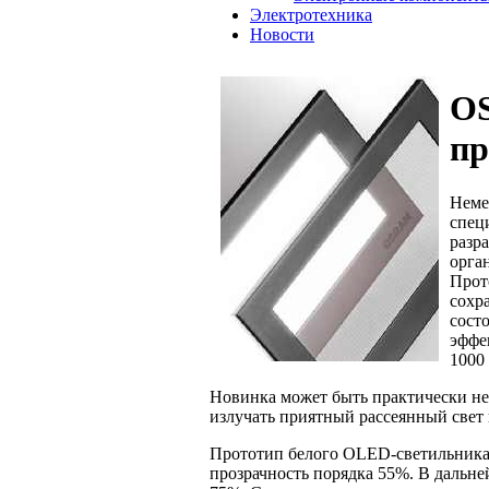
Электротехника
Новости
O
пр
Неме
спец
разр
орга
Прот
сохр
сост
эффе
1000 
Новинка может быть практически не
излучать приятный рассеянный свет 
Прототип белого OLED-светильника
прозрачность порядка 55%. В дальн