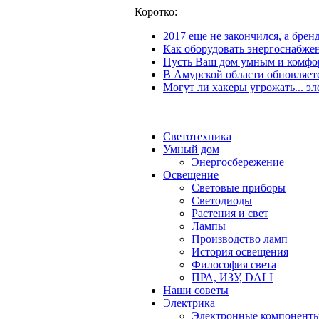
Коротко:
2017 еще не закончился, а бре
Как оборудовать энергоснабжен
Пусть Ваш дом умным и комфор
В Амурской области обновляетс
Могут ли хакеры угрожать... эл
Светотехника
Умный дом
Энергосбережение
Освещение
Световые приборы
Светодиоды
Растения и свет
Лампы
Производство ламп
История освещения
Философия света
ПРА, ИЗУ, DALI
Наши советы
Электрика
Электронные компонент