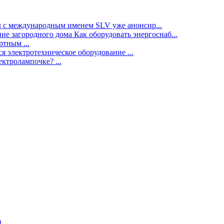
нд с международным именем SLV уже анонсир...
ие загородного дома Как оборудовать энергоснаб...
тным ...
я электротехническое оборудование ...
ектролампочке? ...
ы