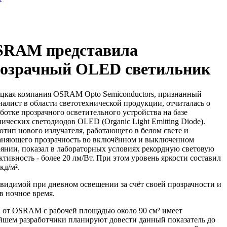
SRAM представила
озрачный OLED светильник
цкая компания OSRAM Opto Semiconductors, признанный
иалист в области светотехнической продукции, отчиталась о
аботке прозрачного осветительного устройства на базе
нических светодиодов OLED (Organic Light Emitting Diode).
отип нового излучателя, работающего в белом свете и
аняющего прозрачность во включённом и выключенном
оянии, показал в лабораторных условиях рекордную световую
ктивность - более 20 лм/Вт. При этом уровень яркости составил
кд/м².
видимой при дневном освещении за счёт своей прозрачности и
в ночное время.
 от OSRAM с рабочей площадью около 90 см² имеет
ейшем разработчики планируют довести данный показатель до