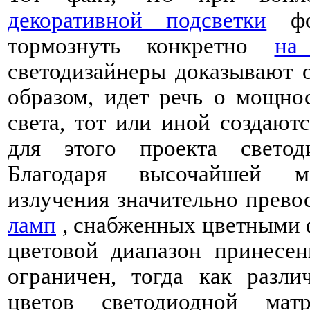
декоративной подсветки
фон
тормознуть конкретно
на
светодизайнеры доказывают 
образом, идет речь о мощно
света, тот или иной создают
для этого проекта светод
Благодаря высочайшей м
излучения значительно прево
ламп
, снабженных цветными ф
цветовой диапазон принесен
ограничен, тогда как разли
цветов светодиодной мат