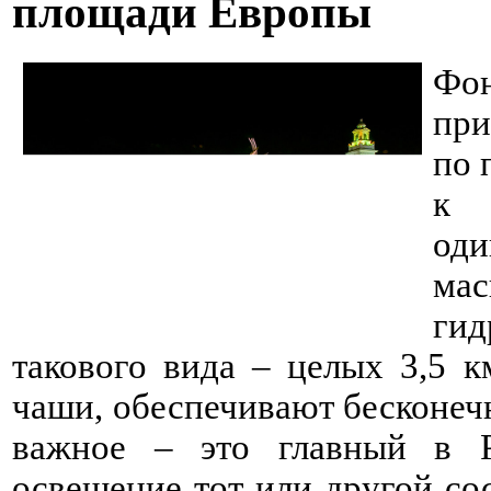
площади Европы
Фон
пр
по 
к 
од
ма
гид
такового вида – целых 3,5 к
чаши, обеспечивают бесконечн
важное – это главный в Р
освещение тот или другой сос