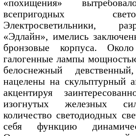
«похищения» вытребова
всепригодных свет
Электросветильники, ра
«Эдлайн», имелись заключен
бронзовые корпуса. Око
галогенные лампы мощностью 
белоснежный девственны
нацелены на скульптурный а
акцентируя заинтересован
изогнутых железных сил
количество светодиодных све
себя функцию динамиче