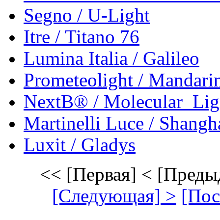
Segno / U-Light
Itre / Titano 76
Lumina Italia / Galileo
Prometeolight / Mandari
NextВ® / Molecular_Lig
Martinelli Luce / Shangh
Luxit / Gladys
<< [Первая]
< [Преды
[Следующая] >
[Пос