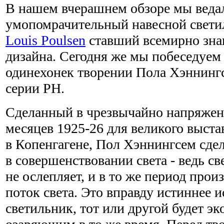
В нашем вчерашнем обзоре мы веда
умопомрачительный навесной светил
Louis Poulsen
ставший всемирно зна
дизайна. Сегодня же мы побеседуем 
одинехонек творении Пола Хэннингс
серии PH.
Сделанный в чрезвычайно напряже
месяцев 1925-26 для великого выста
в Копенгагене, Пол Хэннингсем сде
в совершенствовании света - ведь св
не ослепляет, и в то же период про
поток света. Это вправду истиннее и
светильник, тот или другой будет э