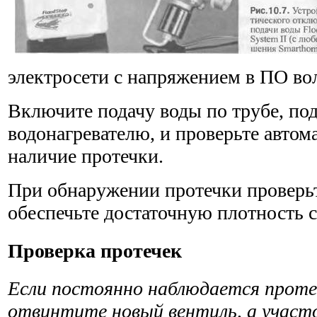
электросети с напря­жением в ПО вол
Включите подачу воды по трубе, по
водонагревателю, и про­верьте автом
наличие протечки.
При обнаружении протечки проверьт
обеспечьте доста­точную плотность 
Проверка протечек
Если постоянно наблюдается протеч
отвинтите новый вентиль, а участо