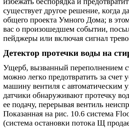
избежать беспорядка и пре­дотврати
существует другое решение, когда д
общего проекта Умного Дома; в этом
вас о произошедшем событии, посы
пейджеры или включая сигнал тревоги
Детектор протечки воды на ст
Ущерб, вызванный переполнением 
можно легко предот­вратить за счет 
машину вентиля с автоматическим у
датчики обнаруживают протечку во
ее подачу, пере­рывая вентиль неисп
Показанная на рис. 10.6 система Flo
(система остановки потока Щ продае