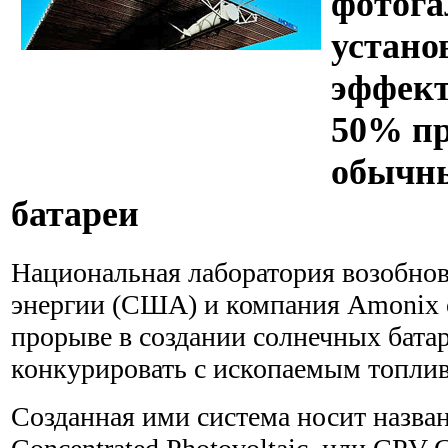
фотога
устано
эффект
50% п
обычн
батареи
Национальная лаборатория возобно
энергии (США) и компания Amonix 
прорыве в создании солнечных бата
конкурировать с ископаемым топли
Созданная ими система носит назва