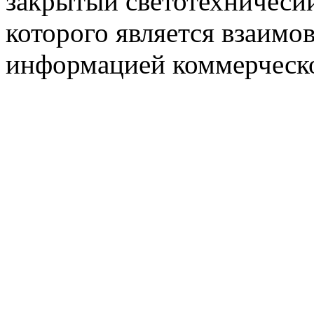
закрытый светотехничеси
которого является взаим
информацией коммерческ