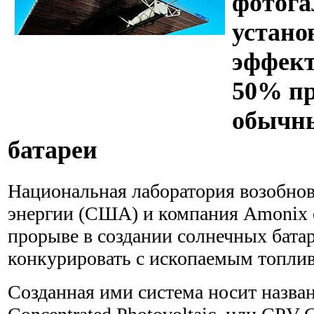
фотога
устано
эффект
50% п
обычн
батареи
Национальная лаборатория возобно
энергии (США) и компания Amonix 
прорыве в создании солнечных бата
конкурировать с ископаемым топли
Созданная ими система носит назва