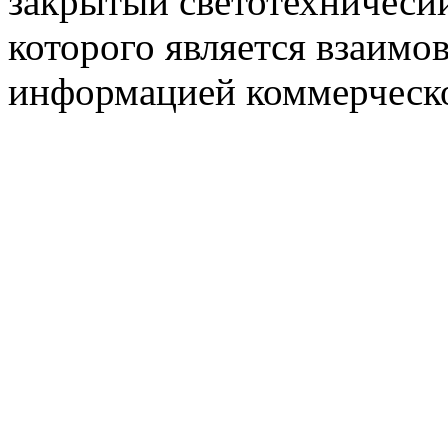
закрытый светотехничеси
которого является взаим
информацией коммерческ