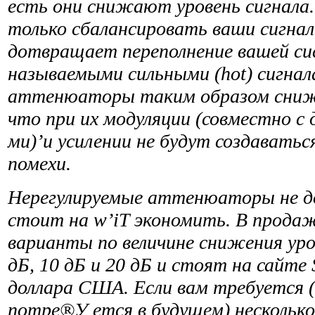
есть они снижают уровень сиг­нала
только сбалансировать ваши сигналы
дотвращает переполнение вашей с
называемыми сильными (hot) сигнал
аттенюаторы таким образом снижа
что при их модуляции (совместно с 
ми)’и усилении не будут создавать
помехи.
Нерегулируемые аттенюаторы не до
стоит на w’iT экономить. В прода
варианты по величине снижения уров
дБ, 10 дБ и 20 дБ и стоят на сайте 
доллара США. Если вам требуется (
потре®У ется в будущем) нескольк