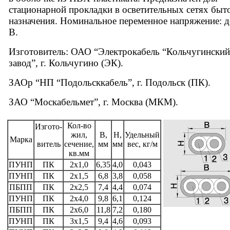
стационарной прокладки в осветительных сетях быт
назначения. Номинальное переменное напряжение: д
В.
Изготовитель: ОАО “Электрокабель “Кольчугинский
завод”, г. Кольчугино (ЭК).
ЗАОр “НП “Подольсккабель”, г. Подольск (ПК).
ЗАО “Москабельмет”, г. Москва (МКМ).
Кол-во
Изгото-
жил,
B,
H,
Удельный
Марка
витель
сечение,
мм
мм
вес, кг/м
кв.мм
ПУНП
ПК
2х1,0
6,35
4,0
0,043
ПУНП
ПК
2х1,5
6,8
3,8
0,058
ПБПП
ПК
2х2,5
7,4
4,4
0,074
ПУНП
ПК
2х4,0
9,8
6,1
0,124
ПБПП
ПК
2х6,0
11,8
7,2
0,180
ПУНП
ПК
3х1,5
9,4
4,6
0,093