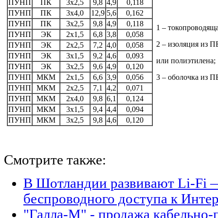
ПУНП
ПК
3х2,5
9,8
4,9
0,118
ПУНП
ПК
3х4,0
12,9
5,6
0,162
ПУНП
ПК
3х2,5
9,8
4,9
0,118
1 – токопроводяща
ПУНП
ЭК
2х1,5
6,8
3,8
0,058
2 – изоляция из 
ПУНП
ЭК
2х2,5
7,2
4,0
0,058
ПУНП
ЭК
3х1,5
9,2
4,6
0,093
или полиэтилена;
ПУНП
ЭК
3х2,5
9,6
4,9
0,120
ПУНП
МКМ
2х1,5
6,6
3,9
0,056
3 – оболочка из П
ПУНП
МКМ
2х2,5
7,1
4,2
0,071
ПУНП
МКМ
2х4,0
9,8
6,1
0,124
ПУНП
МКМ
3х1,5
9,4
4,4
0,094
ПУНП
МКМ
3х2,5
9,8
4,6
0,120
Смотрите также:
В Шотландии развивают Li-Fi 
беспроводного доступа к Интер
"Галла-М" - продажа кабельно