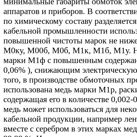
минимальные габариты обмоток эле
аппаратов и приборов. В соответств
по химическому составу разделяется
кабельной промышленности использ
повышенной чистоты марок не ниже
М0ку, М00б, М0б, М1к, М1б, М1у. 
марки М1ф с повышенным содержани
0,06% ), снижающим электрическую
того, в производстве обмоточных пр
использована медь марки М1р, рас
содержащая его в количестве 0,002-0
медь может использоваться для нек
кабельной продукции, например лен
вместе с серебром в этих марках мед