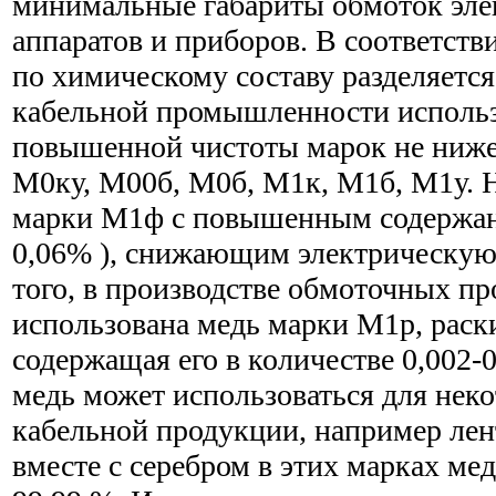
минимальные габариты обмоток эле
аппаратов и приборов. В соответств
по химическому составу разделяется
кабельной промышленности использ
повышенной чистоты марок не ниже
М0ку, М00б, М0б, М1к, М1б, М1у. 
марки М1ф с повышенным содержани
0,06% ), снижающим электрическую
того, в производстве обмоточных пр
использована медь марки М1р, рас
содержащая его в количестве 0,002-0
медь может использоваться для нек
кабельной продукции, например лен
вместе с серебром в этих марках мед